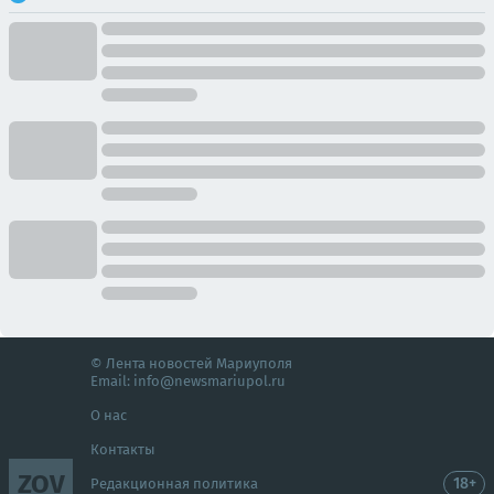
© Лента новостей Мариуполя
Email:
info@newsmariupol.ru
О нас
Контакты
ZOV
18+
Редакционная политика