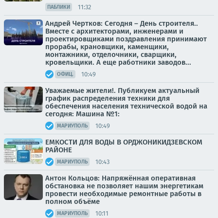
11:32
ПАБЛИКИ
Андрей Чертков: Сегодня – День строителя..
Вместе с архитекторами, инженерами и
проектировщиками поздравления принимают
прорабы, крановщики, каменщики,
монтажники, отделочники, сварщики,
кровельщики. А еще работники заводов...
10:49
ОФИЦ.
Уважаемые жители!. Публикуем актуальный
график распределения техники для
обеспечения населения технической водой на
сегодня: Машина №1:
10:49
МАРИУПОЛЬ
ЕМКОСТИ ДЛЯ ВОДЫ В ОРДЖОНИКИДЗЕВСКОМ
РАЙОНЕ
10:43
МАРИУПОЛЬ
Антон Кольцов: Напряжённая оперативная
обстановка не позволяет нашим энергетикам
провести необходимые ремонтные работы в
полном объёме
10:11
МАРИУПОЛЬ