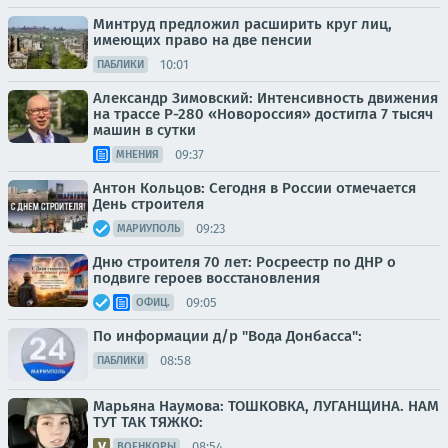
Минтруд предложил расширить круг лиц,
имеющих право на две пенсии
10:01
ПАБЛИКИ
Александр Зимовский: Интенсивность движения
на трассе Р-280 «Новороссия» достигла 7 тысяч
машин в сутки
09:37
МНЕНИЯ
Антон Кольцов: Сегодня в России отмечается
День строителя
09:23
МАРИУПОЛЬ
Дню строителя 70 лет: Росреестр по ДНР о
подвиге героев восстановления
09:05
ОФИЦ.
По информации д/р "Вода Донбасса":
08:58
ПАБЛИКИ
Марьяна Наумова: ТОШКОВКА, ЛУГАНЩИНА. НАМ
ТУТ ТАК ТЯЖКО:
08:54
ВОЕНКОРЫ