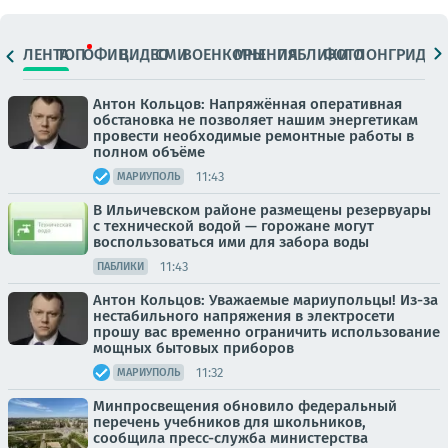
ЛЕНТА
ТОП
ОФИЦ.
ВИДЕО
СМИ
ВОЕНКОРЫ
МНЕНИЯ
ПАБЛИКИ
ФОТО
ЛОНГРИДЫ
Антон Кольцов: Напряжённая оперативная
обстановка не позволяет нашим энергетикам
провести необходимые ремонтные работы в
полном объёме
11:43
МАРИУПОЛЬ
В Ильичевском районе размещены резервуары
с технической водой — горожане могут
воспользоваться ими для забора воды
11:43
ПАБЛИКИ
Антон Кольцов: Уважаемые мариупольцы! Из-за
нестабильного напряжения в электросети
прошу вас временно ограничить использование
мощных бытовых приборов
11:32
МАРИУПОЛЬ
Минпросвещения обновило федеральный
перечень учебников для школьников,
сообщила пресс-служба министерства