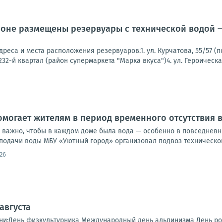
оне размещены резервуары с технической водой —
реса и места расположения резервуаров.1. ул. Курчатова, 55/57 (п
32-й квартал (район супермаркета "Марка вкуса")4. ул. Героическая,
могает жителям в период временного отсутствия
 важно, чтобы в каждом доме была вода — особенно в повседневны
подачи воды МБУ «Уютный город» организовал подвоз технической
26
 августа
дни:День физкультурника Международный день альпинизма День 