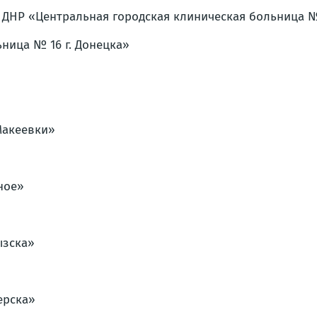
 ДНР «Центральная городская клиническая больница №
ница № 16 г. Донецка»
Макеевки»
ное»
ызска»
ерска»