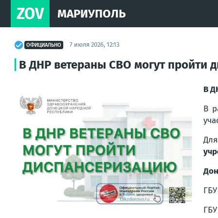
ZOV
МАРИУПОЛЬ
7 июля 2026, 12:13
ОФИЦИАЛЬНО
В ДНР ветераны СВО могут пройти 
В Д
В р
уча
Для
учр
Дон
ГБУ
ГБУ