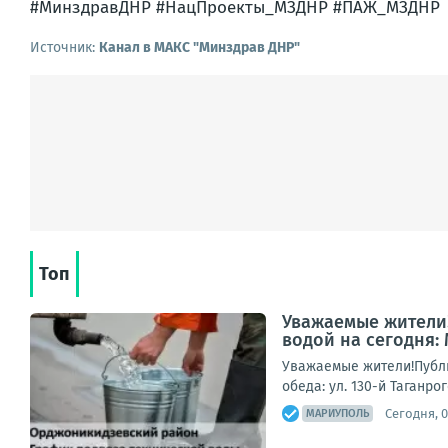
#МинздравДНР #НацПроекты_МЗДНР #ПАЖ_МЗДНР
Источник:
Канал в МАКС "Минздрав ДНР"
Топ
Уважаемые жители!
водой на сегодня:
Уважаемые жители!Публи
обеда: ул. 130-й Таганро
Сегодня, 0
МАРИУПОЛЬ