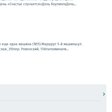
ь «Счастье случается»День боулингаДень...
 еще одна машина (№5).Маршрут 5-й машины:ул.
ая, 29)пер. Ровенский, 17АНапоминаем...