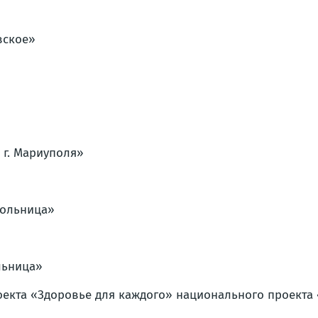
вское»
г. Мариуполя»
больница»
льница»
екта «Здоровье для каждого» национального проекта