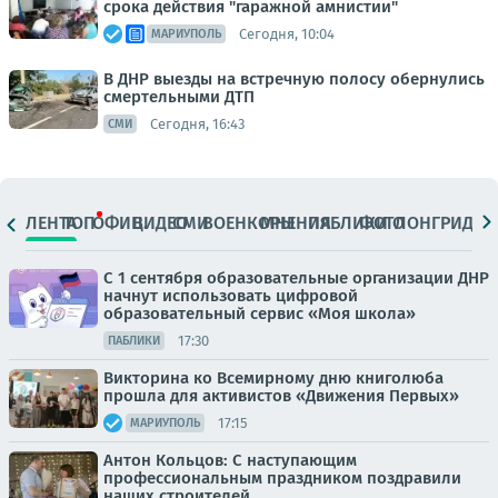
срока действия "гаражной амнистии"
Сегодня, 10:04
МАРИУПОЛЬ
В ДНР выезды на встречную полосу обернулись
смертельными ДТП
Сегодня, 16:43
СМИ
ЛЕНТА
ТОП
ОФИЦ.
ВИДЕО
СМИ
ВОЕНКОРЫ
МНЕНИЯ
ПАБЛИКИ
ФОТО
ЛОНГРИДЫ
С 1 сентября образовательные организации ДНР
начнут использовать цифровой
образовательный сервис «Моя школа»
17:30
ПАБЛИКИ
Викторина ко Всемирному дню книголюба
прошла для активистов «Движения Первых»
17:15
МАРИУПОЛЬ
Антон Кольцов: С наступающим
профессиональным праздником поздравили
наших строителей