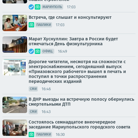
17:03
МАРИУПОЛЬ
Встреча, где слышат и консультируют
17:03
ПАБЛИКИ
Марат Хуснуллин: Завтра в России будет
отмечаться День физкультурника
16:49
ОФИЦ.
Дорогие читатели, несмотря на сложности с
электроснабжением, сегодняшний выпуск
«Приазовского рабочего» вышел в печать и
поступил в точки распространения
периодических изданий
16:46
СМИ
В ДНР выезды на встречную полосу обернулись
смертельными ДТП
16:43
СМИ
Состоялось семнадцатое внеочередное
заседание Мариупольского городского совета
16:30
ПАБЛИКИ