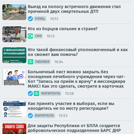
Выезд на полосу встречного движения стал
причиной двух смертельных ДТП
16:13
ОФИЦ.
Кто из борцов сильнее в стране?
16:13
СМИ
Кто такой финансовый уполномоченный и как
он сможет вам помочь?
16:04
ПАБЛИКИ
Больничный лист можно закрыть без
посещения лечебного учреждения через чат-
бот "Запись на приём к врачу" в мессенджере
МАКС! Как это сделать, смотрите в карточках
15:58
МАРИУПОЛЬ
Как принять участие в выборах, если вы
находитесь не по месту регистрации?
15:53
МАРИУПОЛЬ
Для защиты Республики от БПЛА создается
добровольческое подразделение БАРС ДНР