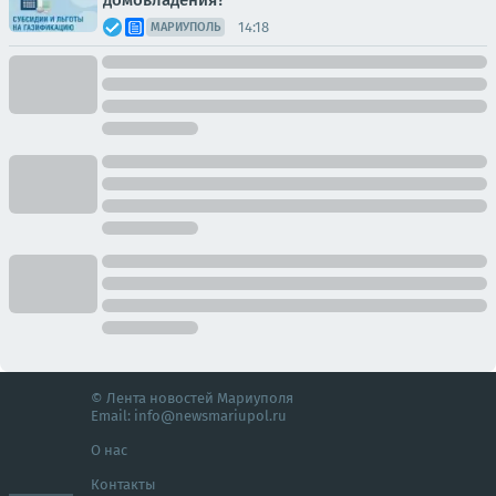
домовладения?
14:18
МАРИУПОЛЬ
© Лента новостей Мариуполя
Email:
info@newsmariupol.ru
О нас
Контакты