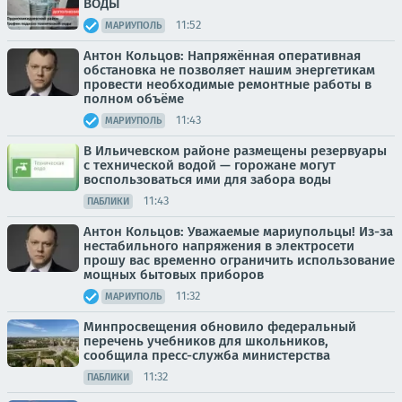
ВОДЫ
11:52
МАРИУПОЛЬ
Антон Кольцов: Напряжённая оперативная
обстановка не позволяет нашим энергетикам
провести необходимые ремонтные работы в
полном объёме
11:43
МАРИУПОЛЬ
В Ильичевском районе размещены резервуары
с технической водой — горожане могут
воспользоваться ими для забора воды
11:43
ПАБЛИКИ
Антон Кольцов: Уважаемые мариупольцы! Из-за
нестабильного напряжения в электросети
прошу вас временно ограничить использование
мощных бытовых приборов
11:32
МАРИУПОЛЬ
Минпросвещения обновило федеральный
перечень учебников для школьников,
сообщила пресс-служба министерства
11:32
ПАБЛИКИ