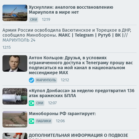
Хуснуллин: аналогов восстановлению
Мариуполя в мире нет
12:19
СМИ
Армия России освободила Васютинское и Торецкое в ДНР,
сообщило Минобороны.
МАКС |
Telegram |
Рутуб |
ВК |
//
МАРИУПОЛЬ 24
12:15
Антон Кольцов: Друзья, в условиях
ограниченного доступа к Телеграму прошу вас
подписаться на мой канал в национальном
мессенджере МАХ
12:12
МАРИУПОЛЬ
«Купол Донбасса» за неделю предотвратил 136
атак вражеских БПЛА
12:07
СМИ
Минобороны РФ гарантирует:
12:06
ПАБЛИКИ
ДОПОЛНИТЕЛЬНАЯ ИНФОРМАЦИЯ О ПОДВОЗЕ