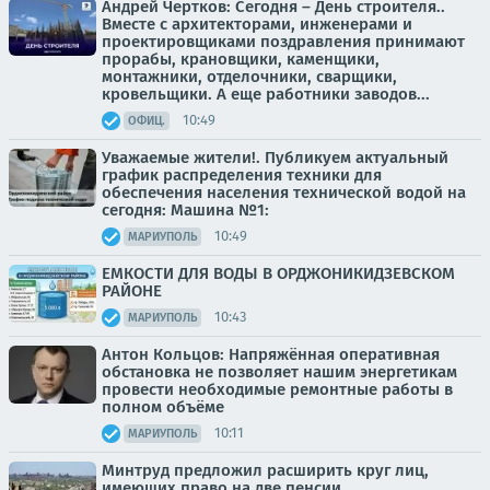
Андрей Чертков: Сегодня – День строителя..
Вместе с архитекторами, инженерами и
проектировщиками поздравления принимают
прорабы, крановщики, каменщики,
монтажники, отделочники, сварщики,
кровельщики. А еще работники заводов...
10:49
ОФИЦ.
Уважаемые жители!. Публикуем актуальный
график распределения техники для
обеспечения населения технической водой на
сегодня: Машина №1:
10:49
МАРИУПОЛЬ
ЕМКОСТИ ДЛЯ ВОДЫ В ОРДЖОНИКИДЗЕВСКОМ
РАЙОНЕ
10:43
МАРИУПОЛЬ
Антон Кольцов: Напряжённая оперативная
обстановка не позволяет нашим энергетикам
провести необходимые ремонтные работы в
полном объёме
10:11
МАРИУПОЛЬ
Минтруд предложил расширить круг лиц,
имеющих право на две пенсии