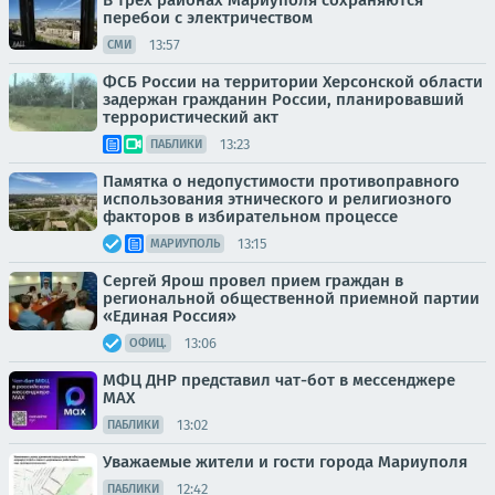
В трех районах Мариуполя сохраняются
перебои с электричеством
13:57
СМИ
ФСБ России на территории Херсонской области
задержан гражданин России, планировавший
террористический акт
13:23
ПАБЛИКИ
Памятка о недопустимости противоправного
использования этнического и религиозного
факторов в избирательном процессе
13:15
МАРИУПОЛЬ
Сергей Ярош провел прием граждан в
региональной общественной приемной партии
«Единая Россия»
13:06
ОФИЦ.
МФЦ ДНР представил чат-бот в мессенджере
MAX
13:02
ПАБЛИКИ
Уважаемые жители и гости города Мариуполя
12:42
ПАБЛИКИ