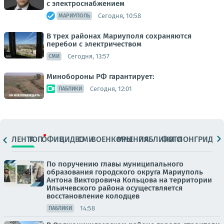
с электроснабжением
Сегодня, 10:58
МАРИУПОЛЬ
В трех районах Мариуполя сохраняются
перебои с электричеством
Сегодня, 13:57
СМИ
Минобороны РФ гарантирует:
Сегодня, 12:01
ПАБЛИКИ
ЛЕНТА
ТОП
ОФИЦ.
ВИДЕО
СМИ
ВОЕНКОРЫ
МНЕНИЯ
ПАБЛИКИ
ФОТО
ЛОНГРИДЫ
По поручению главы муниципального
образования городского округа Мариуполь
Антона Викторовича Кольцова на территории
Ильичевского района осуществляется
восстановление колодцев
14:58
ПАБЛИКИ