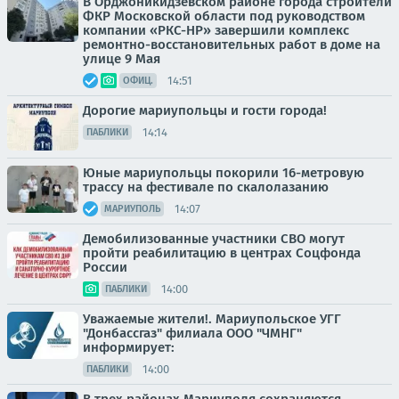
В Орджоникидзевском районе города строители
ФКР Московской области под руководством
компании «РКС-НР» завершили комплекс
ремонтно-восстановительных работ в доме на
улице 9 Мая
14:51
ОФИЦ.
Дорогие мариупольцы и гости города!
14:14
ПАБЛИКИ
Юные мариупольцы покорили 16-метровую
трассу на фестивале по скалолазанию
14:07
МАРИУПОЛЬ
Демобилизованные участники СВО могут
пройти реабилитацию в центрах Соцфонда
России
14:00
ПАБЛИКИ
Уважаемые жители!. Мариупольское УГГ
"Донбассгаз" филиала ООО "ЧМНГ"
информирует:
14:00
ПАБЛИКИ