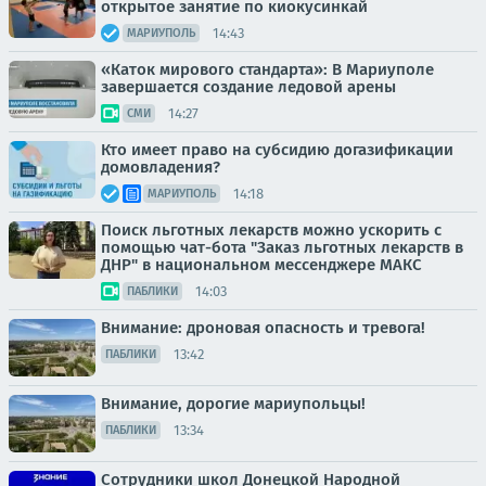
открытое занятие по киокусинкай
14:43
МАРИУПОЛЬ
«Каток мирового стандарта»: В Мариуполе
завершается создание ледовой арены
14:27
СМИ
Кто имеет право на субсидию догазификации
домовладения?
14:18
МАРИУПОЛЬ
Поиск льготных лекарств можно ускорить с
помощью чат-бота "Заказ льготных лекарств в
ДНР" в национальном мессенджере МАКС
14:03
ПАБЛИКИ
Внимание: дроновая опасность и тревога!
13:42
ПАБЛИКИ
Внимание, дорогие мариупольцы!
13:34
ПАБЛИКИ
Сотрудники школ Донецкой Народной