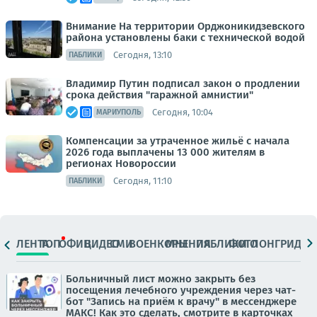
Внимание На территории Орджоникидзевского
района установлены баки с технической водой
Сегодня, 13:10
ПАБЛИКИ
Владимир Путин подписал закон о продлении
срока действия "гаражной амнистии"
Сегодня, 10:04
МАРИУПОЛЬ
Компенсации за утраченное жильё с начала
2026 года выплачены 13 000 жителям в
регионах Новороссии
Сегодня, 11:10
ПАБЛИКИ
ЛЕНТА
ТОП
ОФИЦ.
ВИДЕО
СМИ
ВОЕНКОРЫ
МНЕНИЯ
ПАБЛИКИ
ФОТО
ЛОНГРИДЫ
Больничный лист можно закрыть без
посещения лечебного учреждения через чат-
бот "Запись на приём к врачу" в мессенджере
МАКС! Как это сделать, смотрите в карточках