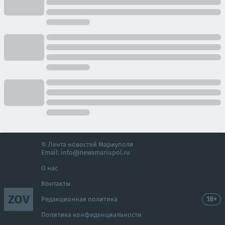
© Лента новостей Мариуполя
Email:
info@newsmariupol.ru
О нас
Контакты
ZOV
18+
Редакционная политика
Политика конфиденциальности