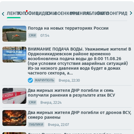
ЛЕНТА
ТОП
ОФИЦ.
ВИДЕО
СМИ
ВОЕНКОРЫ
МНЕНИЯ
ПАБЛИКИ
ФОТО
ЛОНГРИДЫ
Погода на новых территориях России
07:54
СМИ
ВНИМАНИЕ ПОДАЧА ВОДЫ. Уважаемые жители! В
Орджоникидзевском районе временно
возобновлена подача воды до 8:00 11.08.26
(при условии отсутствия аварийных ситуаций)
Из-за низкого давления вода будет в домах
частного сектора, а...
Вчера, 22:30
МАРИУПОЛЬ
Два мирных жителя ДНР погибли и семь
получили ранения в результате атак ВСУ
Вчера, 22:24
СМИ
Два мирных жителя ДНР погибли от дронов ВСУ,
семеро ранены
Вчера, 22:07
ПАБЛИКИ