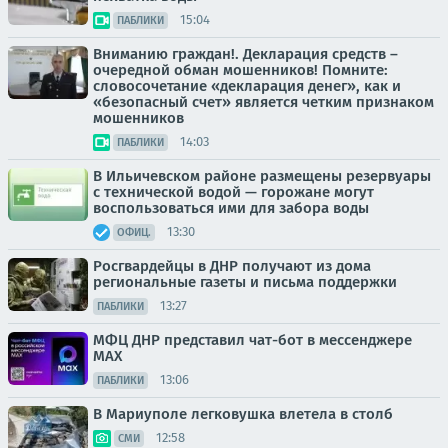
15:04
ПАБЛИКИ
Вниманию граждан!. Декларация средств –
очередной обман мошенников! Помните:
словосочетание «декларация денег», как и
«безопасный счет» является четким признаком
мошенников
14:03
ПАБЛИКИ
В Ильичевском районе размещены резервуары
с технической водой — горожане могут
воспользоваться ими для забора воды
13:30
ОФИЦ.
Росгвардейцы в ДНР получают из дома
региональные газеты и письма поддержки
13:27
ПАБЛИКИ
МФЦ ДНР представил чат-бот в мессенджере
MAX
13:06
ПАБЛИКИ
В Мариуполе легковушка влетела в столб
12:58
СМИ