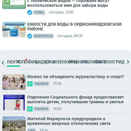
с технической водой — горожане могут
воспользоваться ими для забора воды
Сегодня, 13:30
ОФИЦ.
ЕМКОСТИ ДЛЯ ВОДЫ В ОРДЖОНИКИДЗЕВСКОМ
РАЙОНЕ
Сегодня, 08:39
МАРИУПОЛЬ
ЛЕНТА
ТОП
ОФИЦ.
ВИДЕО
СМИ
ВОЕНКОРЫ
МНЕНИЯ
ПАБЛИКИ
ФОТО
ЛОНГРИДЫ
Можно ли объединить журналистику и спорт?
19:30
ПАБЛИКИ
Отделения Социального фонда предоставляет
выплаты детям, получившим травмы и увечья
19:03
ПАБЛИКИ
Жителей Мариуполя предупредили о
временных веерных отключениях света
18:34
СМИ