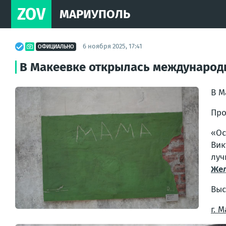
ZOV
МАРИУПОЛЬ
6 ноября 2025, 17:41
ОФИЦИАЛЬНО
В Макеевке открылась международн
В М
Про
«
Ос
Вик
луч
Жел
Выс
г. 