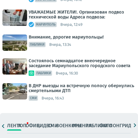
УВАЖАЕМЫЕ ЖИТЕЛИ!. Организован подвоз
технической воды Адреса подвоза:
Вчера, 12:49
МАРИУПОЛЬ
Внимание, дорогие мариупольцы!
Вчера, 13:34
ПАБЛИКИ
Состоялось семнадцатое внеочередное
заседание Мариупольского городского совета
Вчера, 16:30
ПАБЛИКИ
В ДНР выезды на встречную полосу обернулись
смертельными ДТП
Вчера, 16:43
СМИ
ЛЕНТА
ТОП
ОФИЦ.
ВИДЕО
СМИ
ВОЕНКОРЫ
МНЕНИЯ
ПАБЛИКИ
ФОТО
ЛОНГРИДЫ