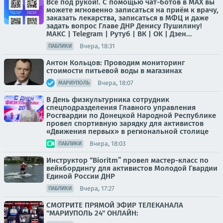
Всё под рукой!. С помощью чат-ботов в МАХ вы
можете мгновенно записаться на приём к врачу,
заказать лекарства, записаться в МФЦ и даже
задать вопрос Главе ДНР Денису Пушилину!
МАКС | Telegram | Рутуб | ВК | OK | Дзен...
Вчера, 18:31
ПАБЛИКИ
Антон Кольцов: Проводим мониторинг
стоимости питьевой воды в магазинах
Вчера, 18:07
МАРИУПОЛЬ
В День физкультурника сотрудник
спецподразделения Главного управления
Росгвардии по Донецкой Народной Республике
провел спортивную зарядку для активистов
«Движения первых» в региональной столице
Вчера, 18:03
ПАБЛИКИ
Инструктор “Bioritm” провел мастер-класс по
вейкбордингу для активистов Молодой Гвардии
Единой России ДНР
Вчера, 17:27
ПАБЛИКИ
СМОТРИТЕ ПРЯМОЙ ЭФИР ТЕЛЕКАНАЛА
"МАРИУПОЛЬ 24" ОНЛАЙН: