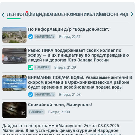
ЛЕНТА
ТОП
ОФИЦ.
ВИДЕО
СМИ
ВОЕНКОРЫ
МНЕНИЯ
ПАБЛИКИ
ФОТО
ЛОНГРИДЫ
По информации д/р "Вода Донбасса":
Вчера, 22:57
МАРИУПОЛЬ
Радио ПИКА поддерживает своих коллег по
эфиру — и их инициативу по предупреждению
людей на дорогах Юго-Запада России
Вчера, 21:09
ПАБЛИКИ
ВНИМАНИЕ ПОДАЧА ВОДЫ. Уважаемые жители! В
скором времени в Орджоникидзевском районе
будет временно возобновлена подача воды
Вчера, 21:03
МАРИУПОЛЬ
Спокойной ночи, Мариуполь!
Вчера, 21:00
ПАБЛИКИ
Дайджест телепрограмм «Мариуполь 24» за 08.08.2026
Малышня.
8 августа -День физкультурника! Народное