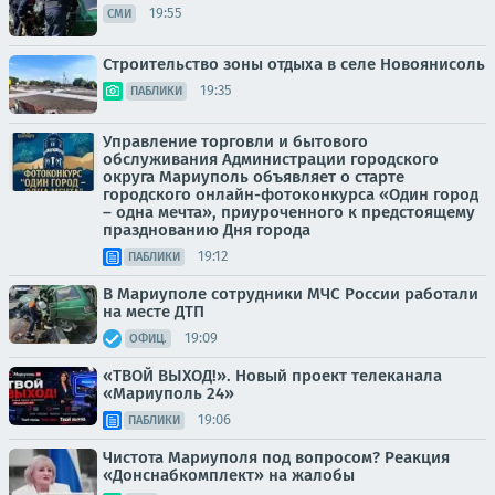
19:55
СМИ
Строительство зоны отдыха в селе Новоянисоль
19:35
ПАБЛИКИ
Управление торговли и бытового
обслуживания Администрации городского
округа Мариуполь объявляет о старте
городского онлайн-фотоконкурса «Один город
– одна мечта», приуроченного к предстоящему
празднованию Дня города
19:12
ПАБЛИКИ
В Мариуполе сотрудники МЧС России работали
на месте ДТП
19:09
ОФИЦ.
«ТВОЙ ВЫХОД!». Новый проект телеканала
«Мариуполь 24»
19:06
ПАБЛИКИ
Чистота Мариуполя под вопросом? Реакция
«Донснабкомплект» на жалобы