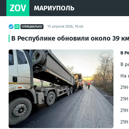
ZOV
МАРИУПОЛЬ
15 апреля 2026, 16:46
ОФИЦИАЛЬНО
В Республике обновили около 39 к
В Р
В р
На 
21Н
21Н
21Н
21Н