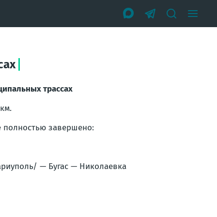
сах
ципальных трассах
км.
е полностью завершено:
ариуполь/ — Бугас — Николаевка