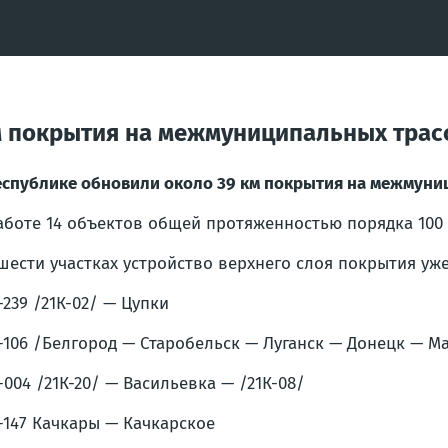
м покрытия на межмуниципальных трас
еспублике обновили около 39 км покрытия на межмуни
аботе 14 объектов общей протяженностью порядка 100 
шести участках устройство верхнего слоя покрытия уж
-239 /21К-02/ — Цупки
-106 /Белгород — Старобельск — Луганск — Донецк — М
-004 /21К-20/ — Васильевка — /21К-08/
-147 Качкары — Качкарское