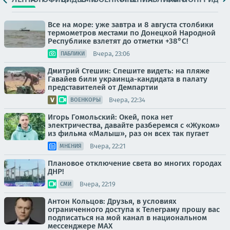
Все на море: уже завтра и 8 августа столбики
термометров местами по Донецкой Народной
Республике взлетят до отметки +38°C!
Вчера, 23:06
ПАБЛИКИ
Дмитрий Стешин: Спешите видеть: на пляже
Гавайев били украинца-кандидата в палату
представителей от Демпартии
Вчера, 22:34
ВОЕНКОРЫ
Игорь Гомольский: Окей, пока нет
электричества, давайте разберемся с «Жуком»
из фильма «Малыш», раз он всех так пугает
Вчера, 22:21
МНЕНИЯ
Плановое отключение света во многих городах
ДНР!
Вчера, 22:19
СМИ
Антон Кольцов: Друзья, в условиях
ограниченного доступа к Телеграму прошу вас
подписаться на мой канал в национальном
мессенджере МАХ