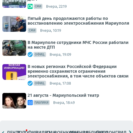
Вчера, 22:19
СМИ
Пятый день продолжаются работы по
восстановлению электроснабжения Мариуполя
Вчера, 10:19
СМИ
В Мариуполе сотрудники МЧС России работали
на месте ДТП
Вчера, 19:09
ОФИЦ.
В новых регионах Российской Федерации
временно сохраняются ограничения
электроснабжения, в том числе объектов связи
Вчера, 17:08
ОФИЦ.
21 августа - Мариупольский театр
Вчера, 18:49
ПАБЛИКИ
ЛЕНТА
ТОП
ОФИЦ.
ВИДЕО
СМИ
ВОЕНКОРЫ
МНЕНИЯ
ПАБЛИКИ
ФОТО
ЛОНГРИДЫ