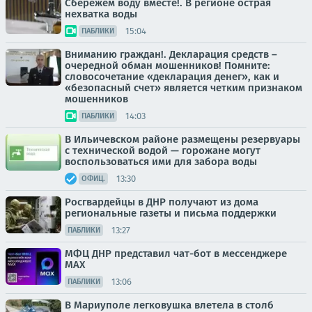
Сбережем воду вместе!. В регионе острая
нехватка воды
15:04
ПАБЛИКИ
Вниманию граждан!. Декларация средств –
очередной обман мошенников! Помните:
словосочетание «декларация денег», как и
«безопасный счет» является четким признаком
мошенников
14:03
ПАБЛИКИ
В Ильичевском районе размещены резервуары
с технической водой — горожане могут
воспользоваться ими для забора воды
13:30
ОФИЦ.
Росгвардейцы в ДНР получают из дома
региональные газеты и письма поддержки
13:27
ПАБЛИКИ
МФЦ ДНР представил чат-бот в мессенджере
MAX
13:06
ПАБЛИКИ
В Мариуполе легковушка влетела в столб