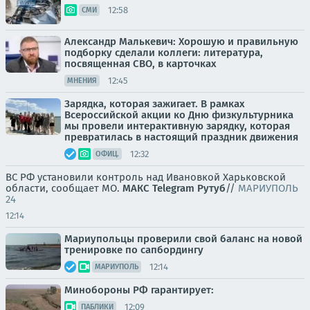
12:58
СМИ
Александр Малькевич: Хорошую и правильную
подборку сделали коллеги: литература,
посвященная СВО, в карточках
12:45
МНЕНИЯ
Зарядка, которая зажигает. В рамках
Всероссийской акции ко Дню физкультурника
мы провели интерактивную зарядку, которая
превратилась в настоящий праздник движения
12:32
ОФИЦ.
ВС РФ установили контроль над Ивановкой Харьковской
области, сообщает МО.
МАКС
Telegram
Рутуб
//
МАРИУПОЛЬ
24
12:14
Мариупольцы проверили свой баланс на новой
тренировке по сапбордингу
12:14
МАРИУПОЛЬ
Минобороны РФ гарантирует:
12:09
ПАБЛИКИ