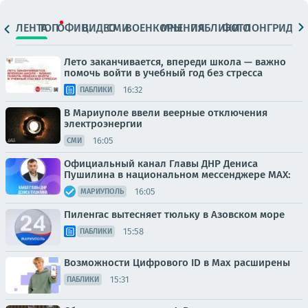
ЛЕНТА
ТОП
ОФИЦ.
ВИДЕО
СМИ
ВОЕНКОРЫ
МНЕНИЯ
ПАБЛИКИ
ФОТО
ЛОНГРИДЫ
Лето заканчивается, впереди школа — важно
помочь войти в учебный год без стресса
16:32
ПАБЛИКИ
В Мариуполе ввели веерные отключения
электроэнергии
16:05
СМИ
Официальный канал Главы ДНР Дениса
Пушилина в национальном мессенджере MAX:
16:05
МАРИУПОЛЬ
Пиленгас вытесняет тюльку в Азовском море
15:58
ПАБЛИКИ
Возможности Цифрового ID в Мах расширены
15:31
ПАБЛИКИ