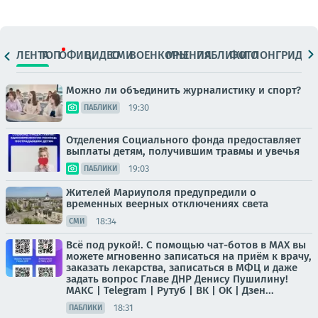
ЛЕНТА
ТОП
ОФИЦ.
ВИДЕО
СМИ
ВОЕНКОРЫ
МНЕНИЯ
ПАБЛИКИ
ФОТО
ЛОНГРИДЫ
Можно ли объединить журналистику и спорт?
19:30
ПАБЛИКИ
Отделения Социального фонда предоставляет
выплаты детям, получившим травмы и увечья
19:03
ПАБЛИКИ
Жителей Мариуполя предупредили о
временных веерных отключениях света
18:34
СМИ
Всё под рукой!. С помощью чат-ботов в МАХ вы
можете мгновенно записаться на приём к врачу,
заказать лекарства, записаться в МФЦ и даже
задать вопрос Главе ДНР Денису Пушилину!
МАКС | Telegram | Рутуб | ВК | OK | Дзен...
18:31
ПАБЛИКИ