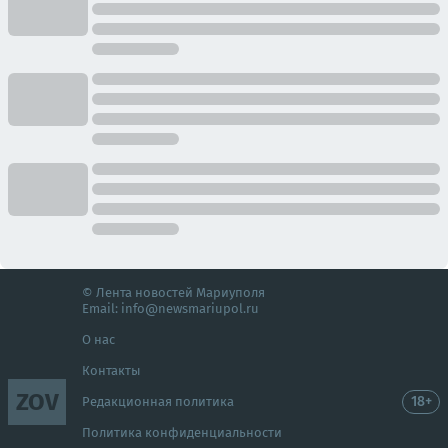
© Лента новостей Мариуполя
Email:
info@newsmariupol.ru
О нас
Контакты
ZOV
18+
Редакционная политика
Политика конфиденциальности