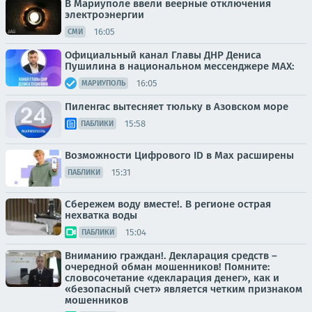
В Мариуполе ввели веерные отключения
электроэнергии
16:05
СМИ
Официальный канал Главы ДНР Дениса
Пушилина в национальном мессенджере MAX:
16:05
МАРИУПОЛЬ
Пиленгас вытесняет тюльку в Азовском море
15:58
ПАБЛИКИ
Возможности Цифрового ID в Мах расширены
15:31
ПАБЛИКИ
Сбережем воду вместе!. В регионе острая
нехватка воды
15:04
ПАБЛИКИ
Вниманию граждан!. Декларация средств –
очередной обман мошенников! Помните:
словосочетание «декларация денег», как и
«безопасный счет» является четким признаком
мошенников