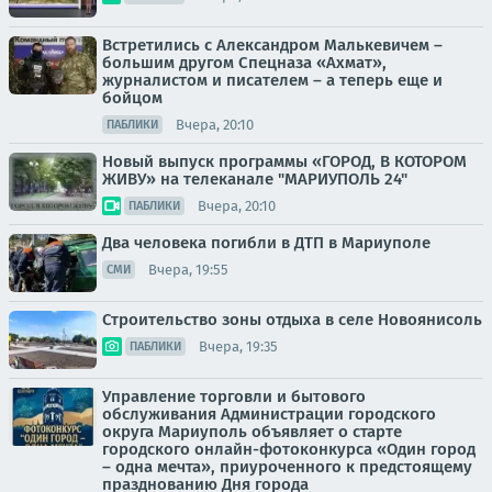
Встретились с Александром Малькевичем –
большим другом Спецназа «Ахмат»,
журналистом и писателем – а теперь еще и
бойцом
Вчера, 20:10
ПАБЛИКИ
Новый выпуск программы «ГОРОД, В КОТОРОМ
ЖИВУ» на телеканале "МАРИУПОЛЬ 24"
Вчера, 20:10
ПАБЛИКИ
Два человека погибли в ДТП в Мариуполе
Вчера, 19:55
СМИ
Строительство зоны отдыха в селе Новоянисоль
Вчера, 19:35
ПАБЛИКИ
Управление торговли и бытового
обслуживания Администрации городского
округа Мариуполь объявляет о старте
городского онлайн-фотоконкурса «Один город
– одна мечта», приуроченного к предстоящему
празднованию Дня города