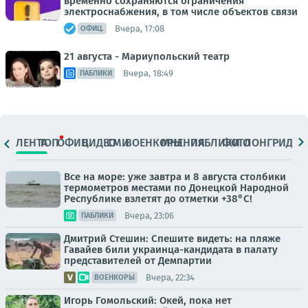
временно сохраняются ограничения
электроснабжения, в том числе объектов связи
Вчера, 17:08
ОФИЦ.
21 августа - Мариупольский театр
Вчера, 18:49
ПАБЛИКИ
ЛЕНТА
ТОП
ОФИЦ.
ВИДЕО
СМИ
ВОЕНКОРЫ
МНЕНИЯ
ПАБЛИКИ
ФОТО
ЛОНГРИДЫ
Все на море: уже завтра и 8 августа столбики
термометров местами по Донецкой Народной
Республике взлетят до отметки +38°C!
Вчера, 23:06
ПАБЛИКИ
Дмитрий Стешин: Спешите видеть: на пляже
Гавайев били украинца-кандидата в палату
представителей от Демпартии
Вчера, 22:34
ВОЕНКОРЫ
Игорь Гомольский: Окей, пока нет