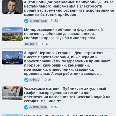
Антон Кольцов: Уважаемые мариупольцы! Из-за
нестабильного напряжения в электросети
прошу вас временно ограничить использование
мощных бытовых приборов
11:32
МАРИУПОЛЬ
Минпросвещения обновило федеральный
перечень учебников для школьников,
сообщила пресс-служба министерства
11:32
ПАБЛИКИ
Андрей Чертков: Сегодня – День строителя..
Вместе с архитекторами, инженерами и
проектировщиками поздравления принимают
прорабы, крановщики, каменщики,
монтажники, отделочники, сварщики,
кровельщики. А еще работники заводов...
10:49
ОФИЦ.
Уважаемые жители!. Публикуем актуальный
график распределения техники для
обеспечения населения технической водой на
сегодня: Машина №1:
10:49
МАРИУПОЛЬ
ЕМКОСТИ ДЛЯ ВОДЫ В ОРДЖОНИКИДЗЕВСКОМ