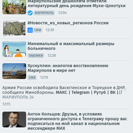
Мариупольские дошколята отметили
литературный день рождения Мухи-Цокотухи
13:04
МАРИУПОЛЬ
#Новости_из_новых_регионов России
12:39
СМИ
Минимальный и максимальный размеры
больничного
12:28
ПАБЛИКИ
Хуснуллин: аналогов восстановлению
Мариуполя в мире нет
12:19
СМИ
Армия России освободила Васютинское и Торецкое в ДНР,
сообщило Минобороны.
МАКС |
Telegram |
Рутуб |
ВК |
//
МАРИУПОЛЬ 24
12:15
Антон Кольцов: Друзья, в условиях
ограниченного доступа к Телеграму прошу вас
подписаться на мой канал в национальном
мессенджере МАХ