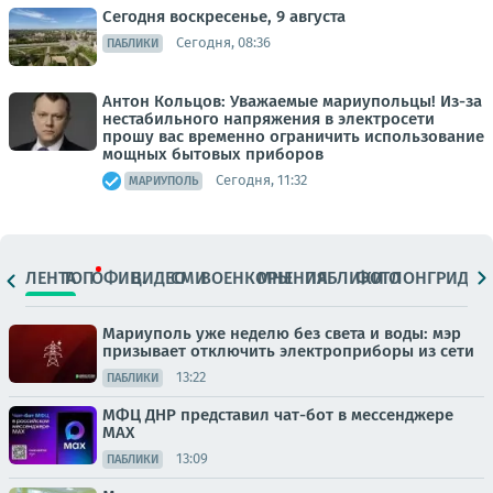
Сегодня воскресенье, 9 августа
Сегодня, 08:36
ПАБЛИКИ
Антон Кольцов: Уважаемые мариупольцы! Из-за
нестабильного напряжения в электросети
прошу вас временно ограничить использование
мощных бытовых приборов
Сегодня, 11:32
МАРИУПОЛЬ
ЛЕНТА
ТОП
ОФИЦ.
ВИДЕО
СМИ
ВОЕНКОРЫ
МНЕНИЯ
ПАБЛИКИ
ФОТО
ЛОНГРИДЫ
Мариуполь уже неделю без света и воды: мэр
призывает отключить электроприборы из сети
13:22
ПАБЛИКИ
МФЦ ДНР представил чат-бот в мессенджере
MAX
13:09
ПАБЛИКИ