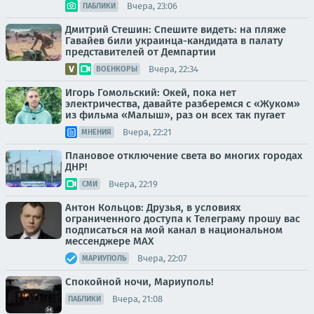
Вчера, 23:06
ПАБЛИКИ
Дмитрий Стешин: Спешите видеть: на пляже
Гавайев били украинца-кандидата в палату
представителей от Демпартии
Вчера, 22:34
ВОЕНКОРЫ
Игорь Гомольский: Окей, пока нет
электричества, давайте разберемся с «Жуком»
из фильма «Малыш», раз он всех так пугает
Вчера, 22:21
МНЕНИЯ
Плановое отключение света во многих городах
ДНР!
Вчера, 22:19
СМИ
Антон Кольцов: Друзья, в условиях
ограниченного доступа к Телеграму прошу вас
подписаться на мой канал в национальном
мессенджере МАХ
Вчера, 22:07
МАРИУПОЛЬ
Спокойной ночи, Мариуполь!
Вчера, 21:08
ПАБЛИКИ