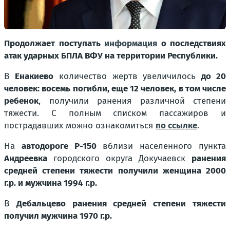
Продолжает поступать
информация
о последствиях
атак ударных БПЛА ВФУ на территории Республики.
В
Енакиево
количество жертв увеличилось
до 20
человек: восемь погибли, еще 12 человек, в том числе
ребенок
, получили ранения различной степени
тяжести. С полным списком пассажиров и
пострадавших можно ознакомиться
по ссылке
.
На
автодороге Р-150
вблизи населенного пункта
Андреевка
городского округа Докучаевск
ранения
средней степени тяжести получили женщина 2000
г.р. и мужчина 1994 г.р.
В
Дебальцево ранения средней степени тяжести
получил мужчина 1970 г.р.