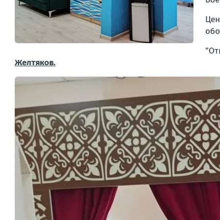
Цен
обо
"От
Желтяков.