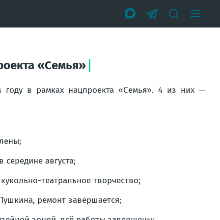
проекта «Семья»
 году в рамках нацпроекта «Семья». 4 из них —
лены;
 середине августа;
 кукольно-театральное творчество;
Пушкина, ремонт завершается;
узейной зоной, всё работы завершены;