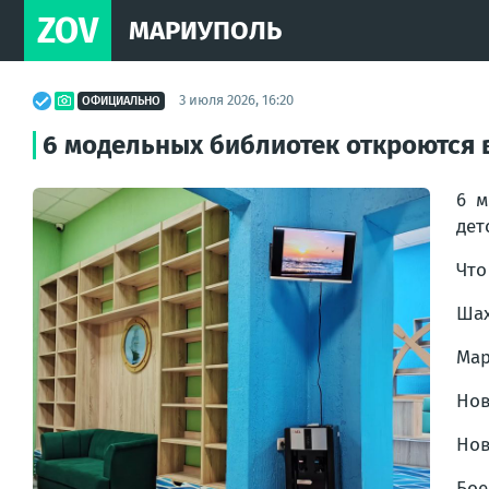
ZOV
МАРИУПОЛЬ
3 июля 2026, 16:20
ОФИЦИАЛЬНО
6 модельных библиотек откроются в
6 м
дет
Что
Шах
Мар
Нов
Нов
Бое