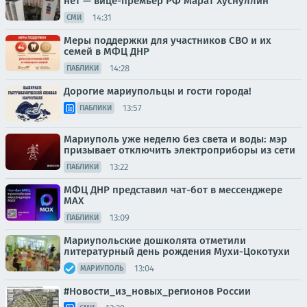
нет — вице-премьер РФ Марат Хуснуллин
14:31
СМИ
Меры поддержки для участников СВО и их
семей в МФЦ ДНР
14:28
ПАБЛИКИ
Дорогие мариупольцы и гости города!
13:57
ПАБЛИКИ
Мариуполь уже неделю без света и воды: мэр
призывает отключить электроприборы из сети
13:22
ПАБЛИКИ
МФЦ ДНР представил чат-бот в мессенджере
MAX
13:09
ПАБЛИКИ
Мариупольские дошколята отметили
литературный день рождения Мухи-Цокотухи
13:04
МАРИУПОЛЬ
#Новости_из_новых_регионов России