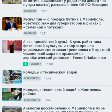
комитета выманивают у родителей деньги "на
нужды класса", рассказал член ОП РФ Машаров
15:27
ПАБЛИКИ
Хуснуллин — о поездке Путина в Мариуполь,
«светофорах» для губернаторов и рисках с
«Семейной ипотекой»:
15:11
ПАБЛИКИ
А как прошёл твой день?. В день работника
физической культуры и спорта прошла
уникальная спортивная тренировка с 5-кратной
чемпионкой мира по прыжкам на
акробатической дорожке – Еленой Чабаненко
15:00
ПАБЛИКИ
Колодцы с технической водой
14:42
МАРИУПОЛЬ
Колодец с технической водой в Жовтневом
районе
14:42
МАРИУПОЛЬ
Аналогов восстановлению Мариуполя в мире