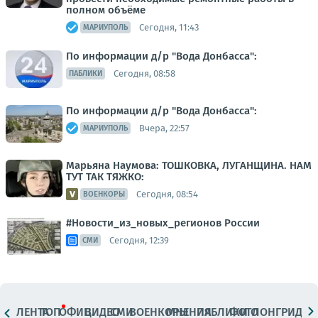
полном объёме
Сегодня, 11:43
МАРИУПОЛЬ
По информации д/р "Вода Донбасса":
Сегодня, 08:58
ПАБЛИКИ
По информации д/р "Вода Донбасса":
Вчера, 22:57
МАРИУПОЛЬ
Марьяна Наумова: ТОШКОВКА, ЛУГАНЩИНА. НАМ
ТУТ ТАК ТЯЖКО:
Сегодня, 08:54
ВОЕНКОРЫ
#Новости_из_новых_регионов России
Сегодня, 12:39
СМИ
ЛЕНТА
ТОП
ОФИЦ.
ВИДЕО
СМИ
ВОЕНКОРЫ
МНЕНИЯ
ПАБЛИКИ
ФОТО
ЛОНГРИДЫ