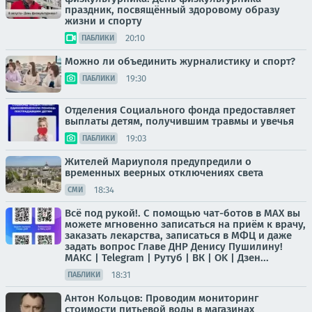
праздник, посвящённый здоровому образу
жизни и спорту
20:10
ПАБЛИКИ
Можно ли объединить журналистику и спорт?
19:30
ПАБЛИКИ
Отделения Социального фонда предоставляет
выплаты детям, получившим травмы и увечья
19:03
ПАБЛИКИ
Жителей Мариуполя предупредили о
временных веерных отключениях света
18:34
СМИ
Всё под рукой!. С помощью чат-ботов в МАХ вы
можете мгновенно записаться на приём к врачу,
заказать лекарства, записаться в МФЦ и даже
задать вопрос Главе ДНР Денису Пушилину!
МАКС | Telegram | Рутуб | ВК | OK | Дзен...
18:31
ПАБЛИКИ
Антон Кольцов: Проводим мониторинг
стоимости питьевой воды в магазинах