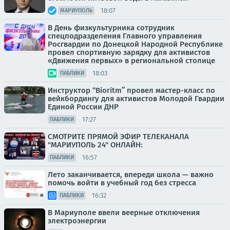
18:07
МАРИУПОЛЬ
В День физкультурника сотрудник
спецподразделения Главного управления
Росгвардии по Донецкой Народной Республике
провел спортивную зарядку для активистов
«Движения первых» в региональной столице
18:03
ПАБЛИКИ
Инструктор “Bioritm” провел мастер-класс по
вейкбордингу для активистов Молодой Гвардии
Единой России ДНР
17:27
ПАБЛИКИ
СМОТРИТЕ ПРЯМОЙ ЭФИР ТЕЛЕКАНАЛА
"МАРИУПОЛЬ 24" ОНЛАЙН:
16:57
ПАБЛИКИ
Лето заканчивается, впереди школа — важно
помочь войти в учебный год без стресса
16:32
ПАБЛИКИ
В Мариуполе ввели веерные отключения
электроэнергии