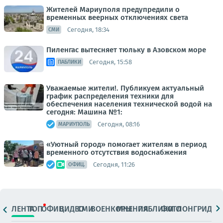
Жителей Мариуполя предупредили о
временных веерных отключениях света
Сегодня, 18:34
СМИ
Пиленгас вытесняет тюльку в Азовском море
Сегодня, 15:58
ПАБЛИКИ
Уважаемые жители!. Публикуем актуальный
график распределения техники для
обеспечения населения технической водой на
сегодня: Машина №1:
Сегодня, 08:16
МАРИУПОЛЬ
«Уютный город» помогает жителям в период
временного отсутствия водоснабжения
Сегодня, 11:26
ОФИЦ.
ЛЕНТА
ТОП
ОФИЦ.
ВИДЕО
СМИ
ВОЕНКОРЫ
МНЕНИЯ
ПАБЛИКИ
ФОТО
ЛОНГРИДЫ