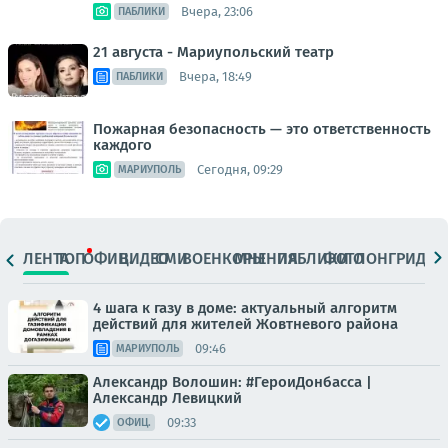
Вчера, 23:06
ПАБЛИКИ
21 августа - Мариупольский театр
Вчера, 18:49
ПАБЛИКИ
Пожарная безопасность — это ответственность
каждого
Сегодня, 09:29
МАРИУПОЛЬ
ЛЕНТА
ТОП
ОФИЦ.
ВИДЕО
СМИ
ВОЕНКОРЫ
МНЕНИЯ
ПАБЛИКИ
ФОТО
ЛОНГРИДЫ
4 шага к газу в доме: актуальный алгоритм
действий для жителей Жовтневого района
09:46
МАРИУПОЛЬ
Александр Волошин: #ГероиДонбасса |
Александр Левицкий
09:33
ОФИЦ.