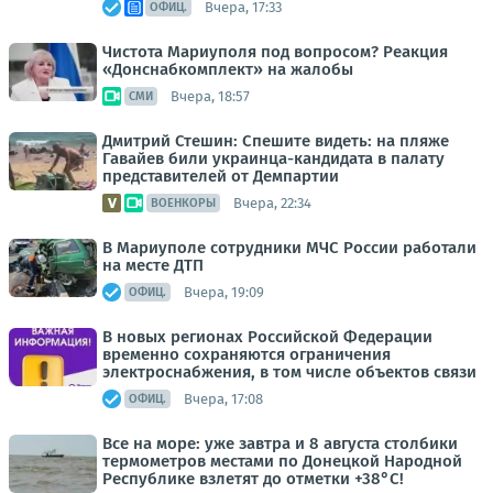
Вчера, 17:33
ОФИЦ.
Чистота Мариуполя под вопросом? Реакция
«Донснабкомплект» на жалобы
Вчера, 18:57
СМИ
Дмитрий Стешин: Спешите видеть: на пляже
Гавайев били украинца-кандидата в палату
представителей от Демпартии
Вчера, 22:34
ВОЕНКОРЫ
В Мариуполе сотрудники МЧС России работали
на месте ДТП
Вчера, 19:09
ОФИЦ.
В новых регионах Российской Федерации
временно сохраняются ограничения
электроснабжения, в том числе объектов связи
Вчера, 17:08
ОФИЦ.
Все на море: уже завтра и 8 августа столбики
термометров местами по Донецкой Народной
Республике взлетят до отметки +38°C!