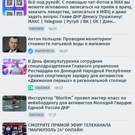
Всё под рукой!. С помощью чат-ботов в МАХ вы
можете мгновенно записаться на приём к врачу,
заказать лекарства, записаться в МФЦ и даже
задать вопрос Главе ДНР Денису Пушилину!
МАКС | Telegram | Рутуб | ВК | OK | Дзен...
18:31
ПАБЛИКИ
Антон Кольцов: Проводим мониторинг
стоимости питьевой воды в магазинах
18:07
МАРИУПОЛЬ
В День физкультурника сотрудник
спецподразделения Главного управления
Росгвардии по Донецкой Народной Республике
провел спортивную зарядку для активистов
«Движения первых» в региональной столице
18:03
ПАБЛИКИ
Инструктор “Bioritm” провел мастер-класс по
вейкбордингу для активистов Молодой Гвардии
Единой России ДНР
17:27
ПАБЛИКИ
СМОТРИТЕ ПРЯМОЙ ЭФИР ТЕЛЕКАНАЛА
"МАРИУПОЛЬ 24" ОНЛАЙН: