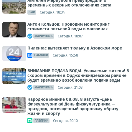
Жителей Мариуполя предупредили о
временных веерных отключениях света
Сегодня, 18:34
СМИ
Антон Кольцов: Проводим мониторинг
стоимости питьевой воды в магазинах
Сегодня, 18:07
МАРИУПОЛЬ
Пиленгас вытесняет тюльку в Азовском море
Сегодня, 15:58
ПАБЛИКИ
ВНИМАНИЕ ПОДАЧА ВОДЫ. Уважаемые жители! В
скором времени в Орджоникидзевском районе
будет временно возобновлена подача воды
Сегодня, 21:03
МАРИУПОЛЬ
Народное мнение 08.08. 8 августа -День
физкультурника! День физкультурника —
праздник, посвящённый здоровому образу
жизни и спорту
Сегодня, 20:10
ПАБЛИКИ