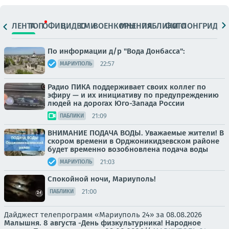
ЛЕНТА
ТОП
ОФИЦ.
ВИДЕО
СМИ
ВОЕНКОРЫ
МНЕНИЯ
ПАБЛИКИ
ФОТО
ЛОНГРИДЫ
По информации д/р "Вода Донбасса":
22:57
МАРИУПОЛЬ
Радио ПИКА поддерживает своих коллег по
эфиру — и их инициативу по предупреждению
людей на дорогах Юго-Запада России
21:09
ПАБЛИКИ
ВНИМАНИЕ ПОДАЧА ВОДЫ. Уважаемые жители! В
скором времени в Орджоникидзевском районе
будет временно возобновлена подача воды
21:03
МАРИУПОЛЬ
Спокойной ночи, Мариуполь!
21:00
ПАБЛИКИ
Дайджест телепрограмм «Мариуполь 24» за 08.08.2026
Малышня.
8 августа -День физкультурника! Народное