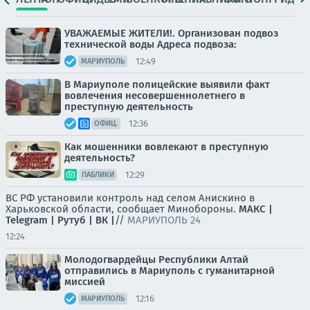
УВАЖАЕМЫЕ ЖИТЕЛИ!. Организован подвоз
технической воды Адреса подвоза:
12:49
МАРИУПОЛЬ
В Мариуполе полицейские выявили факт
вовлечения несовершеннолетнего в
преступную деятельность
12:36
ОФИЦ.
Как мошенники вовлекают в преступную
деятельность?
12:29
ПАБЛИКИ
ВС РФ установили контроль над селом Анискино в
Харьковской области, сообщает Минобороны.
МАКС |
Telegram |
Рутуб |
ВК |
//
МАРИУПОЛЬ 24
12:24
Молодогвардейцы Республики Алтай
отправились в Мариуполь с гуманитарной
миссией
12:16
МАРИУПОЛЬ