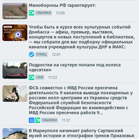
Минобороны РФ гарантирует:
12:06
ПАБЛИКИ
Чтобы быть в курсе всех культурных событий
Донбасса — афиш, премьер, выставок,
концертов и новых поступлений в библиотеки,
— мы собрали для вас подборку официальных
каналов учреждений культуры ДНР в МАКС:
12:01
ОФИЦ.
Подростки на скутере попали под колеса
«десятки»
11:53
СМИ
ФСБ совместно с МВД России пресечена
деятельность 9 каналов вывода похищенных у
россиян колл-центрами из Украины средств
Федеральной службой безопасности
Российской Федерации во взаимодействии с
МВД России пресечена работа 9...
11:37
ПАБЛИКИ
В Мариуполе начинает работу Сартанский
музей истории и этнографии греков Приазовья