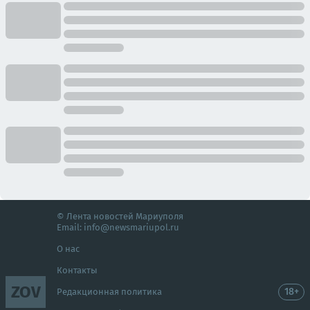
© Лента новостей Мариуполя
Email:
info@newsmariupol.ru
О нас
Контакты
ZOV
18+
Редакционная политика