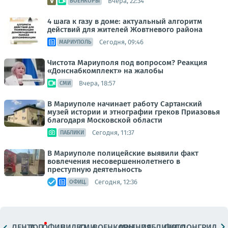
Вчера, 22:34
ВОЕНКОРЫ
4 шага к газу в доме: актуальный алгоритм
действий для жителей Жовтневого района
Сегодня, 09:46
МАРИУПОЛЬ
Чистота Мариуполя под вопросом? Реакция
«Донснабкомплект» на жалобы
Вчера, 18:57
СМИ
В Мариуполе начинает работу Сартанский
музей истории и этнографии греков Приазовья
благодаря Московской области
Сегодня, 11:37
ПАБЛИКИ
В Мариуполе полицейские выявили факт
вовлечения несовершеннолетнего в
преступную деятельность
Сегодня, 12:36
ОФИЦ.
ЛЕНТА
ТОП
ОФИЦ.
ВИДЕО
СМИ
ВОЕНКОРЫ
МНЕНИЯ
ПАБЛИКИ
ФОТО
ЛОНГРИДЫ