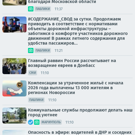
благодаря Московской области
11:37
ПАБЛИКИ
#СОДЕРЖАНИЕ_СВОД за сутки. Продолжаем
приводить в соответствие с нормативами
объекты дорожной инфраструктуры –
заботимся о комфорте участников дорожного
движения! В рамках летнего содержания для
удобства пассажиров...
11:21
ПАБЛИКИ
Главный раввин России рассчитывает на
возвращение евреев в Донбасс
11:10
СМИ
Компенсации за утраченное жильё с начала
2026 года выплачены 13 000 жителям в
регионах Новороссии
11:10
ПАБЛИКИ
Коммунальные службы продолжают делать наш
город уютнее
11:10
МАРИУПОЛЬ
Опасность в эфире: водителей в ДНР и соседних