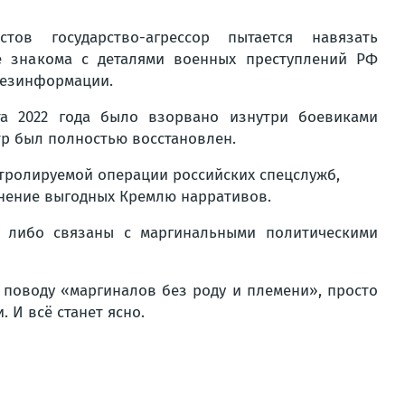
ов государство-агрессор пытается навязать
е знакома с деталями военных преступлений РФ
 дезинформации.
та 2022 года было взорвано изнутри боевиками
атр был полностью восстановлен.
онтролируемой операции российских спецслужб,
нение выгодных Кремлю нарративов.
 либо связаны с маргинальными политическими
 поводу «маргиналов без роду и племени», просто
 И всё станет ясно.