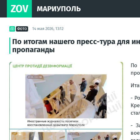
ZOV
МАРИУПОЛЬ
14 мая 2026, 13:12
ФОТО
По итогам нашего пресс-тура для и
пропаганды
По
про
Ита
- Р
Кре
ста
- З
вое