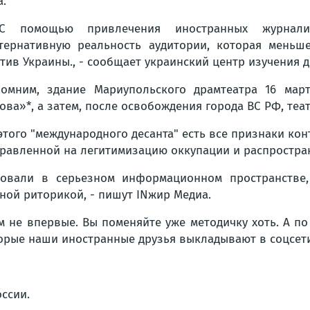
а.
С помощью привлечения иностранных журналист
тернативную реальность аудитории, которая меньш
тив Украины., - сообщает украинский центр изучения
омним, здание Мариупольского драмтеатра 16 мар
ова»*, а затем, после освобождения города ВС РФ, те
 этого "международного десанта" есть все признаки к
равленной на легитимизацию оккупации и распростра
овали в серьезном информационном пространстве,
ной риторикой, - пишут INжир Медиа.
 не впервые. Вы поменяйте уже методичку хоть. А по
рые наши иностранные друзья выкладывают в соцсети.
ссии.