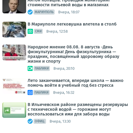
Антон Кольцов: Проводим мониторинг
стоимости питьевой воды в магазинах
Вчера, 18:07
МАРИУПОЛЬ
В Мариуполе легковушка влетела в столб
Вчера, 12:58
СМИ
Народное мнение 08.08. 8 августа -День
физкультурника! День физкультурника —
праздник, посвящённый здоровому образу
жизни и спорту
Вчера, 20:10
ПАБЛИКИ
Лето заканчивается, впереди школа — важно
помочь войти в учебный год без стресса
Вчера, 16:32
ПАБЛИКИ
В Ильичевском районе размещены резервуары
с технической водой — горожане могут
воспользоваться ими для забора воды
Вчера, 13:30
ОФИЦ.