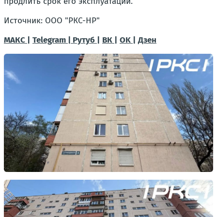
продлить срок его эксплуатации.
Источник: ООО "РКС-НР"
МАКС |
Telegram |
Рутуб |
ВК |
OK |
Дзен