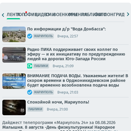
ЛЕНТА
ТОП
ОФИЦ.
ВИДЕО
СМИ
ВОЕНКОРЫ
МНЕНИЯ
ПАБЛИКИ
ФОТО
ЛОНГРИДЫ
По информации д/р "Вода Донбасса":
Вчера, 22:57
МАРИУПОЛЬ
Радио ПИКА поддерживает своих коллег по
эфиру — и их инициативу по предупреждению
людей на дорогах Юго-Запада России
Вчера, 21:09
ПАБЛИКИ
ВНИМАНИЕ ПОДАЧА ВОДЫ. Уважаемые жители! В
скором времени в Орджоникидзевском районе
будет временно возобновлена подача воды
Вчера, 21:03
МАРИУПОЛЬ
Спокойной ночи, Мариуполь!
Вчера, 21:00
ПАБЛИКИ
Дайджест телепрограмм «Мариуполь 24» за 08.08.2026
Малышня.
8 августа -День физкультурника! Народное