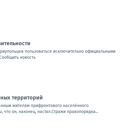
вительности
мариупольцев пользоваться исключительно официальными
нСообщить новость
нных территорий
анным жителям прифронтового населённого
 что он, наконец, настал.Стражи правопорядка...