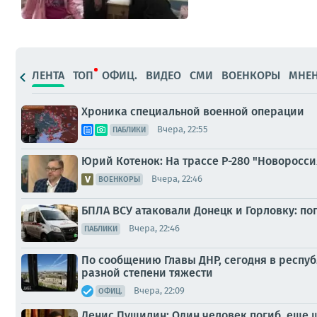
ЛЕНТА
ТОП
ОФИЦ.
ВИДЕО
СМИ
ВОЕНКОРЫ
МНЕ
Хроника специальной военной операции
Вчера, 22:55
ПАБЛИКИ
Юрий Котенок: На трассе Р-280 "Новоросс
Вчера, 22:46
ВОЕНКОРЫ
БПЛА ВСУ атаковали Донецк и Горловку: п
Вчера, 22:46
ПАБЛИКИ
По сообщению Главы ДНР, сегодня в респу
разной степени тяжести
Вчера, 22:09
ОФИЦ.
Денис Пушилин: Один человек погиб, еще 