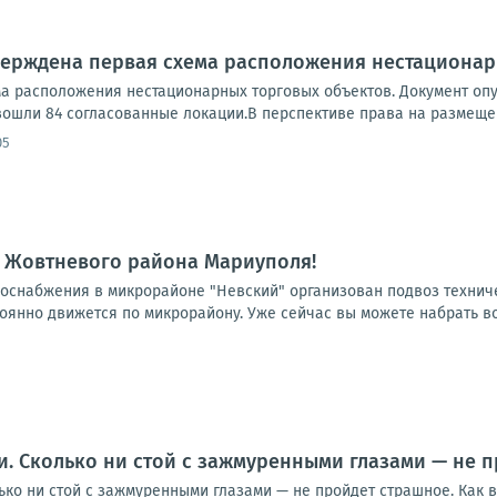
верждена первая схема расположения нестационар
а расположения нестационарных торговых объектов. Документ опу
ошли 84 согласованные локации.В перспективе права на размещени
05
 Жовтневого района Мариуполя!
доснабжения в микрорайоне "Невский" организован подвоз технич
стоянно движется по микрорайону. Уже сейчас вы можете набрать вод
и. Сколько ни стой с зажмуренными глазами — не 
ко ни стой с зажмуренными глазами — не пройдет страшное. Как в 