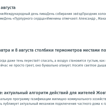
 августа
ни:Международный день пиваДень собирания звёздПраздник холо
еДень «Пурпурного сердца»Именины отмечают: Александр , Макар , 
завтра и 8 августа столбики термометров местами 
когда даже тень перестаёт спасать, а воздух становится густым, как
йчас не просто греет, оно буквально атакует. Носите светлое дыша
оме: актуальный алгоритм действий для жителей Жо
ональную программу газификации жилищно-коммунального хозяйст
ь публикует актуальный механизм подключения частного дома к га