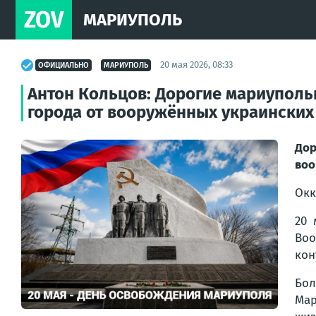
ZOV
МАРИУПОЛЬ
20 мая 2026, 08:33
ОФИЦИАЛЬНО
МАРИУПОЛЬ
Антон Кольцов: Дорогие мариуполь
города от вооружённых украински
Дор
воо
Окк
20 
Воо
кон
Бол
Мар