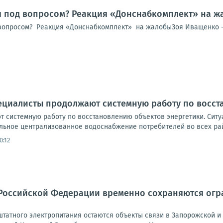
я под вопросом? Реакция «Донснабкомплект» на ж
вопросом? Реакция «Донснабкомплект» на жалобыЗоя Иващенко -
ециалисты продолжают системную работу по восст
 системную работу по восстановлению объектов энергетики. Ситуа
льное централизованное водоснабжение потребителей во всех рай
0:12
Российской Федерации временно сохраняются огра
татного электропитания остаются объекты связи в Запорожской и 