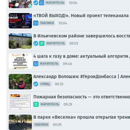
10:04
МАРИУПОЛЬ
«ТВОЙ ВЫХОД!». Новый проект телеканала
10:04
ПАБЛИКИ
В Ильичевском районе завершилось восст
09:55
МАРИУПОЛЬ
4 шага к газу в доме: актуальный алгорит
09:46
МАРИУПОЛЬ
Александр Волошин: #ГероиДонбасса | Ал
09:33
ОФИЦ.
Пожарная безопасность — это ответственн
09:29
МАРИУПОЛЬ
В парке «Веселка» прошла открытая трен
09:29
ПАБЛИКИ