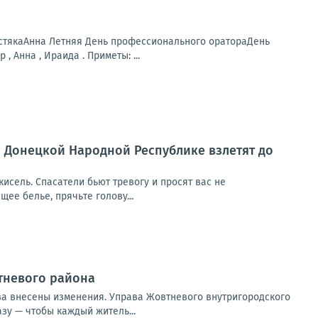
стякаАнна Летняя День профессионального оратораДень
Анна , Ираида . Приметы: ...
по Донецкой Народной Республике взлетят до
 кисель. Спасатели бьют тревогу и просят вас не
щее белье, прячьте голову...
втневого района
ва внесены изменения. Управа Жовтневого внутригородского
зу — чтобы каждый житель...