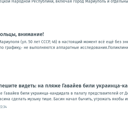
ецкой Народной Республики, включая город Мариуполь и отдельные
ольцы, внимание!
ариуполя (ул. 50 лет СССР, 46) в настоящий момент всё ещё без э
о графику,- не выполняются аппаратные исследования.Поликлиники
пешите видеть: на пляже Гавайев били украинца-ка
е Гавайев били украинца-кандидата в палату представителей от Д
ина сделать музыку тише. Басин начал бычить, угрожать якобы им
22:34