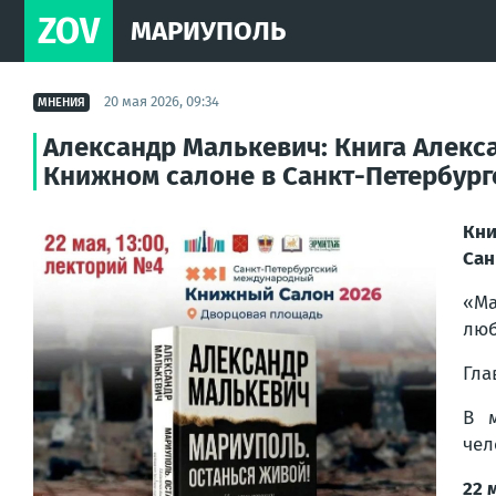
ZOV
МАРИУПОЛЬ
20 мая 2026, 09:34
МНЕНИЯ
Александр Малькевич: Книга Алекс
Книжном салоне в Санкт-Петербург
Кни
Сан
«Ма
люб
Гла
В м
чел
22 