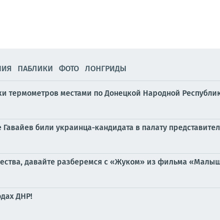
НИЯ
ПАБЛИКИ
ФОТО
ЛОНГРИДЫ
бики термометров местами по Донецкой Народной Республике
е Гавайев били украинца-кандидата в палату представите
чества, давайте разберемся с «Жуком» из фильма «Малыш»,
дах ДНР!