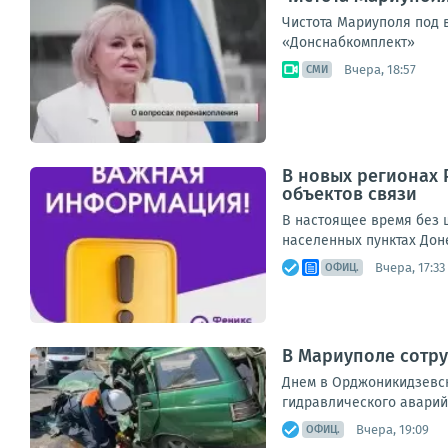
Чистота Мариуполя под 
«Донснабкомплект»
Вчера, 18:57
СМИ
В новых регионах 
объектов связи
В настоящее время без ш
населенных пунктах Дон
Вчера, 17:33
ОФИЦ.
В Мариуполе сотру
Днем в Орджоникидзевск
гидравлического аварий
Вчера, 19:09
ОФИЦ.