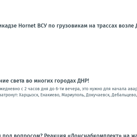
кадзе Hornet ВСУ по грузовикам на трассах возле
ие света во многих городах ДНР!
 ежедневно с 2 часов дня до 6-ти вечера, это нужно для начала ав
атронут: Харцызск, Енакиево, Мариуполь, Докучаевск, Дебальцево, 
я под вопросом? Реакция «Донснабкомплект» на ж