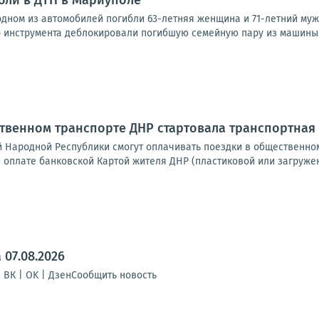
бли в ДТП в Мариуполе
одном из автомобилей погибли 63-летняя женщина и 71-летний му
 инструмента деблокировали погибшую семейную пару из машины.Фо
ественном транспорте ДНР стартовала транспортна
й Народной Республики смогут оплачивать поездки в общественно
и оплате банковской Картой жителя ДНР (пластиковой или загружен
07.08.2026
| ВК | OK | ДзенСообщить новость