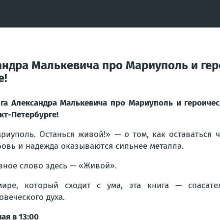
андра Малькевича про Мариуполь и гер
е!
га Александра Малькевича про Мариуполь и героиче
кт-Петербурге!
риуполь. Останься живой!» — о том, как оставаться ч
овь и надежда оказываются сильнее металла.
вное слово здесь — «Живой».
ире, который сходит с ума, эта книга — спасате
овеческого духа.
мая в 13:00