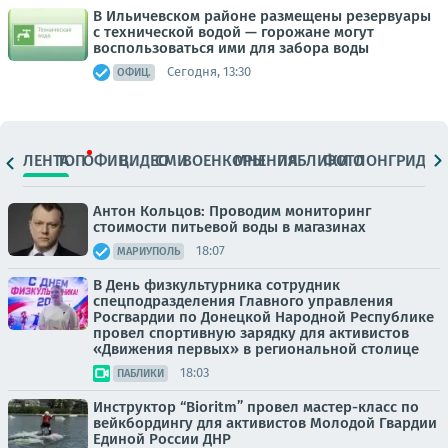
В Ильичевском районе размещены резервуары
с технической водой — горожане могут
воспользоваться ими для забора воды
Сегодня, 13:30
ОФИЦ.
ЛЕНТА
ТОП
ОФИЦ.
ВИДЕО
СМИ
ВОЕНКОРЫ
МНЕНИЯ
ПАБЛИКИ
ФОТО
ЛОНГРИДЫ
Антон Кольцов: Проводим мониторинг
стоимости питьевой воды в магазинах
18:07
МАРИУПОЛЬ
В День физкультурника сотрудник
спецподразделения Главного управления
Росгвардии по Донецкой Народной Республике
провел спортивную зарядку для активистов
«Движения первых» в региональной столице
18:03
ПАБЛИКИ
Инструктор “Bioritm” провел мастер-класс по
вейкбордингу для активистов Молодой Гвардии
Единой России ДНР