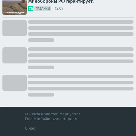
Минобороны РФ гарантирует:
12:09
ПАБЛИКИ
© Лента новостей Мариуполя
Email:
info@newsmariupol.ru
О нас