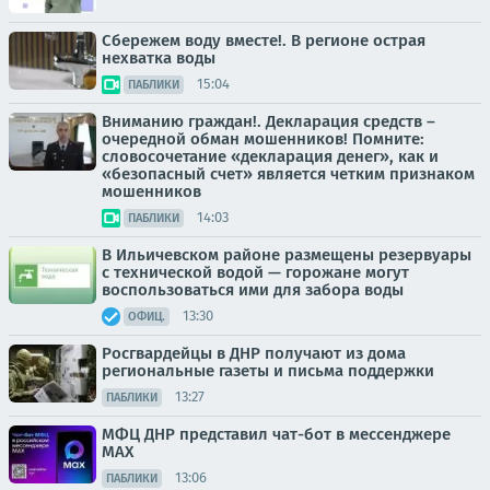
Сбережем воду вместе!. В регионе острая
нехватка воды
15:04
ПАБЛИКИ
Вниманию граждан!. Декларация средств –
очередной обман мошенников! Помните:
словосочетание «декларация денег», как и
«безопасный счет» является четким признаком
мошенников
14:03
ПАБЛИКИ
В Ильичевском районе размещены резервуары
с технической водой — горожане могут
воспользоваться ими для забора воды
13:30
ОФИЦ.
Росгвардейцы в ДНР получают из дома
региональные газеты и письма поддержки
13:27
ПАБЛИКИ
МФЦ ДНР представил чат-бот в мессенджере
MAX
13:06
ПАБЛИКИ