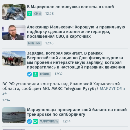
В Мариуполе легковушка влетела в столб
12:58
СМИ
Александр Малькевич: Хорошую и правильную
подборку сделали коллеги: литература,
посвященная СВО, в карточках
12:45
МНЕНИЯ
Зарядка, которая зажигает. В рамках
Всероссийской акции ко Дню физкультурника
мы провели интерактивную зарядку, которая
превратилась в настоящий праздник движения
12:32
ОФИЦ.
ВС РФ установили контроль над Ивановкой Харьковской
области, сообщает МО.
МАКС
Telegram
Рутуб
//
МАРИУПОЛЬ
24
12:14
Мариупольцы проверили свой баланс на новой
тренировке по сапбордингу
12:14
МАРИУПОЛЬ