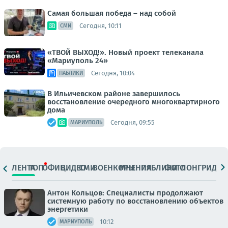
Самая большая победа – над собой
Сегодня, 10:11
СМИ
«ТВОЙ ВЫХОД!». Новый проект телеканала
«Мариуполь 24»
Сегодня, 10:04
ПАБЛИКИ
В Ильичевском районе завершилось
восстановление очередного многоквартирного
дома
Сегодня, 09:55
МАРИУПОЛЬ
ЛЕНТА
ТОП
ОФИЦ.
ВИДЕО
СМИ
ВОЕНКОРЫ
МНЕНИЯ
ПАБЛИКИ
ФОТО
ЛОНГРИДЫ
Антон Кольцов: Специалисты продолжают
системную работу по восстановлению объектов
энергетики
10:12
МАРИУПОЛЬ