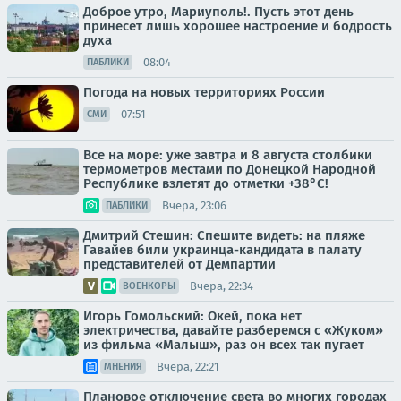
Доброе утро, Мариуполь!. Пусть этот день
принесет лишь хорошее настроение и бодрость
духа
08:04
ПАБЛИКИ
Погода на новых территориях России
07:51
СМИ
Все на море: уже завтра и 8 августа столбики
термометров местами по Донецкой Народной
Республике взлетят до отметки +38°C!
Вчера, 23:06
ПАБЛИКИ
Дмитрий Стешин: Спешите видеть: на пляже
Гавайев били украинца-кандидата в палату
представителей от Демпартии
Вчера, 22:34
ВОЕНКОРЫ
Игорь Гомольский: Окей, пока нет
электричества, давайте разберемся с «Жуком»
из фильма «Малыш», раз он всех так пугает
Вчера, 22:21
МНЕНИЯ
Плановое отключение света во многих городах