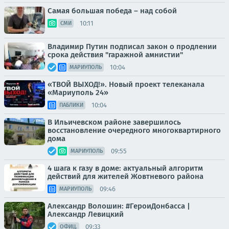
Самая большая победа – над собой
10:11
СМИ
Владимир Путин подписал закон о продлении
срока действия "гаражной амнистии"
10:04
МАРИУПОЛЬ
«ТВОЙ ВЫХОД!». Новый проект телеканала
«Мариуполь 24»
10:04
ПАБЛИКИ
В Ильичевском районе завершилось
восстановление очередного многоквартирного
дома
09:55
МАРИУПОЛЬ
4 шага к газу в доме: актуальный алгоритм
действий для жителей Жовтневого района
09:46
МАРИУПОЛЬ
Александр Волошин: #ГероиДонбасса |
Александр Левицкий
09:33
ОФИЦ.