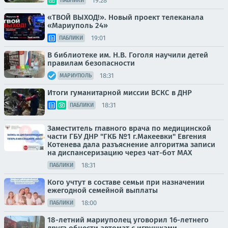
19:28
ПАБЛИКИ
«ТВОЙ ВЫХОД!». Новый проект телеканала
«Мариуполь 24»
19:01
ПАБЛИКИ
В библиотеке им. Н.В. Гоголя научили детей
правилам безопасности
18:31
МАРИУПОЛЬ
Итоги гуманитарной миссии ВСКС в ДНР
18:31
ПАБЛИКИ
Заместитель главного врача по медицинской
части ГБУ ДНР "ГКБ №1 г.Макеевки" Евгения
Котенева дала разъяснение алгоритма записи
на диспансеризацию через чат-бот МАХ
18:31
ПАБЛИКИ
Кого учтут в составе семьи при назначении
ежегодной семейной выплаты
18:00
ПАБЛИКИ
18-летний мариуполец уговорил 16-летнего