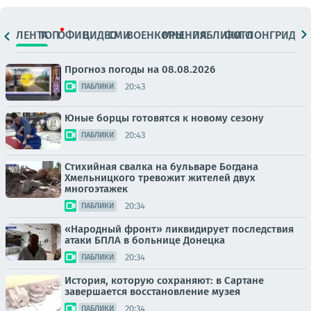
ЛЕНТА
ТОП
ОФИЦ.
ВИДЕО
СМИ
ВОЕНКОРЫ
МНЕНИЯ
ПАБЛИКИ
ФОТО
ЛОНГРИДЫ
Прогноз погоды на 08.08.2026
20:43
ПАБЛИКИ
Юные борцы готовятся к новому сезону
20:43
ПАБЛИКИ
Стихийная свалка на бульваре Богдана
Хмельницкого тревожит жителей двух
многоэтажек
20:34
ПАБЛИКИ
«Народный фронт» ликвидирует последствия
атаки БПЛА в больнице Донецка
20:34
ПАБЛИКИ
История, которую сохраняют: в Сартане
завершается восстановление музея
20:34
ПАБЛИКИ