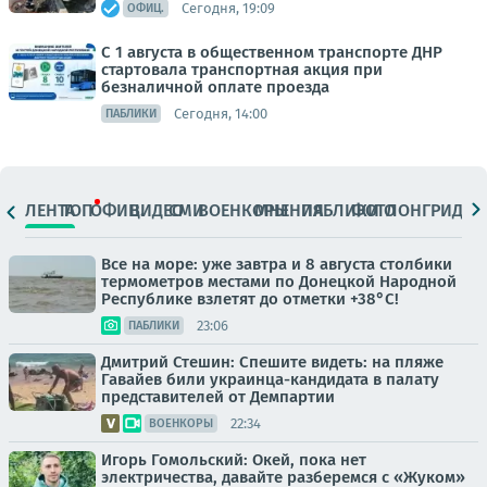
Сегодня, 19:09
ОФИЦ.
С 1 августа в общественном транспорте ДНР
стартовала транспортная акция при
безналичной оплате проезда
Сегодня, 14:00
ПАБЛИКИ
ЛЕНТА
ТОП
ОФИЦ.
ВИДЕО
СМИ
ВОЕНКОРЫ
МНЕНИЯ
ПАБЛИКИ
ФОТО
ЛОНГРИДЫ
Все на море: уже завтра и 8 августа столбики
термометров местами по Донецкой Народной
Республике взлетят до отметки +38°C!
23:06
ПАБЛИКИ
Дмитрий Стешин: Спешите видеть: на пляже
Гавайев били украинца-кандидата в палату
представителей от Демпартии
22:34
ВОЕНКОРЫ
Игорь Гомольский: Окей, пока нет
электричества, давайте разберемся с «Жуком»