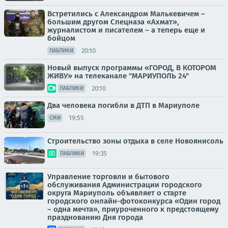
Встретились с Александром Малькевичем –
большим другом Спецназа «Ахмат»,
журналистом и писателем – а теперь еще и
бойцом
20:10
ПАБЛИКИ
Новый выпуск программы «ГОРОД, В КОТОРОМ
ЖИВУ» на телеканале "МАРИУПОЛЬ 24"
20:10
ПАБЛИКИ
Два человека погибли в ДТП в Мариуполе
19:55
СМИ
Строительство зоны отдыха в селе Новоянисоль
19:35
ПАБЛИКИ
Управление торговли и бытового
обслуживания Администрации городского
округа Мариуполь объявляет о старте
городского онлайн-фотоконкурса «Один город
– одна мечта», приуроченного к предстоящему
празднованию Дня города