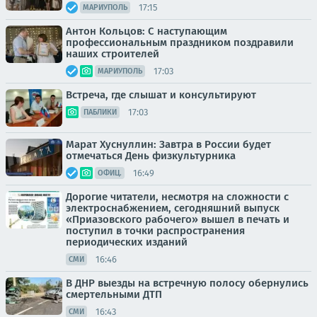
17:15
МАРИУПОЛЬ
Антон Кольцов: С наступающим
профессиональным праздником поздравили
наших строителей
17:03
МАРИУПОЛЬ
Встреча, где слышат и консультируют
17:03
ПАБЛИКИ
Марат Хуснуллин: Завтра в России будет
отмечаться День физкультурника
16:49
ОФИЦ.
Дорогие читатели, несмотря на сложности с
электроснабжением, сегодняшний выпуск
«Приазовского рабочего» вышел в печать и
поступил в точки распространения
периодических изданий
16:46
СМИ
В ДНР выезды на встречную полосу обернулись
смертельными ДТП
16:43
СМИ