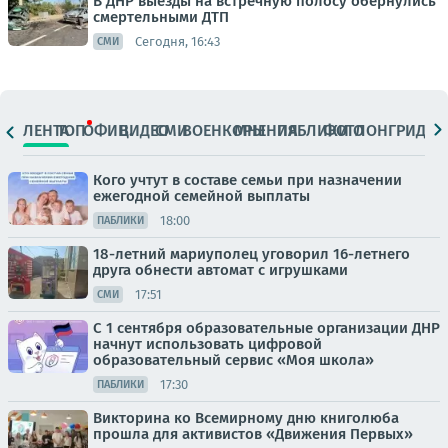
В ДНР выезды на встречную полосу обернулись
смертельными ДТП
Сегодня, 16:43
СМИ
ЛЕНТА
ТОП
ОФИЦ.
ВИДЕО
СМИ
ВОЕНКОРЫ
МНЕНИЯ
ПАБЛИКИ
ФОТО
ЛОНГРИДЫ
Кого учтут в составе семьи при назначении
ежегодной семейной выплаты
18:00
ПАБЛИКИ
18-летний мариуполец уговорил 16-летнего
друга обнести автомат с игрушками
17:51
СМИ
С 1 сентября образовательные организации ДНР
начнут использовать цифровой
образовательный сервис «Моя школа»
17:30
ПАБЛИКИ
Викторина ко Всемирному дню книголюба
прошла для активистов «Движения Первых»