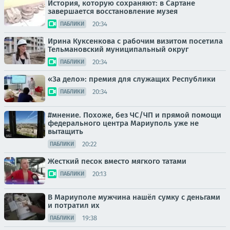
История, которую сохраняют: в Сартане
завершается восстановление музея
20:34
ПАБЛИКИ
Ирина Куксенкова с рабочим визитом посетила
Тельмановский муниципальный округ
20:34
ПАБЛИКИ
«За дело»: премия для служащих Республики
20:34
ПАБЛИКИ
#мнение. Похоже, без ЧС/ЧП и прямой помощи
федерального центра Мариуполь уже не
вытащить
20:22
ПАБЛИКИ
Жесткий песок вместо мягкого татами
20:13
ПАБЛИКИ
В Мариуполе мужчина нашёл сумку с деньгами
и потратил их
19:38
ПАБЛИКИ