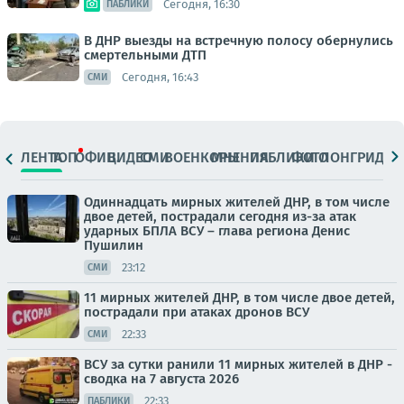
Сегодня, 16:30
ПАБЛИКИ
В ДНР выезды на встречную полосу обернулись
смертельными ДТП
Сегодня, 16:43
СМИ
ЛЕНТА
ТОП
ОФИЦ.
ВИДЕО
СМИ
ВОЕНКОРЫ
МНЕНИЯ
ПАБЛИКИ
ФОТО
ЛОНГРИДЫ
Одиннадцать мирных жителей ДНР, в том числе
двое детей, пострадали сегодня из-за атак
ударных БПЛА ВСУ – глава региона Денис
Пушилин
23:12
СМИ
11 мирных жителей ДНР, в том числе двое детей,
пострадали при атаках дронов ВСУ
22:33
СМИ
ВСУ за сутки ранили 11 мирных жителей в ДНР -
сводка на 7 августа 2026
22:33
ПАБЛИКИ