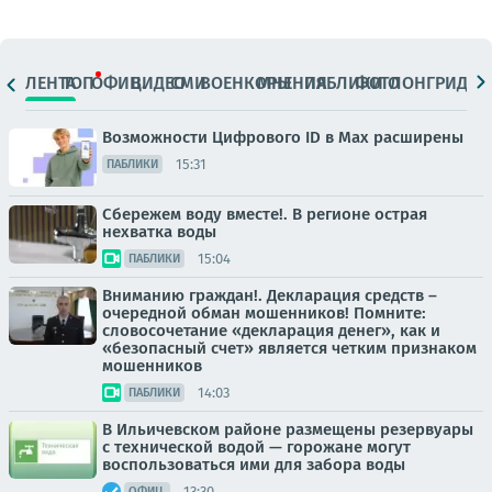
ЛЕНТА
ТОП
ОФИЦ.
ВИДЕО
СМИ
ВОЕНКОРЫ
МНЕНИЯ
ПАБЛИКИ
ФОТО
ЛОНГРИДЫ
Возможности Цифрового ID в Мах расширены
15:31
ПАБЛИКИ
Сбережем воду вместе!. В регионе острая
нехватка воды
15:04
ПАБЛИКИ
Вниманию граждан!. Декларация средств –
очередной обман мошенников! Помните:
словосочетание «декларация денег», как и
«безопасный счет» является четким признаком
мошенников
14:03
ПАБЛИКИ
В Ильичевском районе размещены резервуары
с технической водой — горожане могут
воспользоваться ими для забора воды
13:30
ОФИЦ.