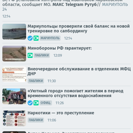
области, сообщает МО.
МАКС
Telegram
Рутуб
//
МАРИУПОЛЬ
24
12:14
Мариупольцы проверили свой баланс на новой
тренировке по сапбордингу
12:14
МАРИУПОЛЬ
Минобороны РФ гарантирует:
12:09
ПАБЛИКИ
Внеочередное обслуживание в отделениях МФЦ
ДНР
11:30
ПАБЛИКИ
«Уютный город» помогает жителям в период
временного отсутствия водоснабжения
11:26
ОФИЦ.
Наркотики — это преступление
11:06
ПАБЛИКИ