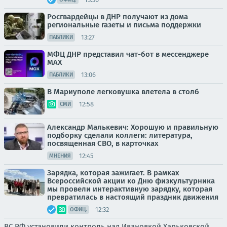
Росгвардейцы в ДНР получают из дома
региональные газеты и письма поддержки
13:27
ПАБЛИКИ
МФЦ ДНР представил чат-бот в мессенджере
MAX
13:06
ПАБЛИКИ
В Мариуполе легковушка влетела в столб
12:58
СМИ
Александр Малькевич: Хорошую и правильную
подборку сделали коллеги: литература,
посвященная СВО, в карточках
12:45
МНЕНИЯ
Зарядка, которая зажигает. В рамках
Всероссийской акции ко Дню физкультурника
мы провели интерактивную зарядку, которая
превратилась в настоящий праздник движения
12:32
ОФИЦ.
ВС РФ установили контроль над Ивановкой Харьковской