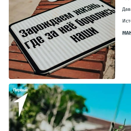
Дав
Ист
МАК