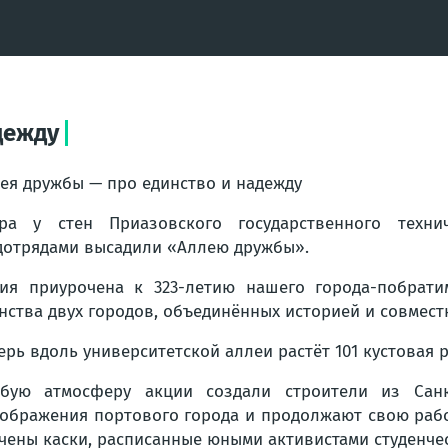
дежду
ея дружбы — про единство и надежду
ра у стен Приазовского государственного техни
дотрядами высадили «Аллею дружбы».
ия приурочена к 323-летию нашего города-побрати
нства двух городов, объединённых историей и совмес
ерь вдоль университетской аллеи растёт 101 кустовая р
бую атмосферу акции создали строители из Санк
ображения портового города и продолжают свою работ
чены каски, расписанные юными активистами студенчес