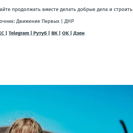
айте продолжать вместе делать добрые дела и строит
очник: Движение Первых | ДНР
С |
Telegram |
Рутуб |
ВК |
OK |
Дзен