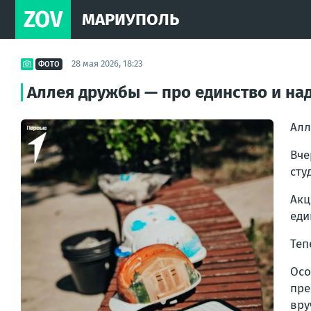
ZOV
МАРИУПОЛЬ
28 мая 2026, 18:23
ФОТО
Аллея дружбы — про единство и на
Алл
Вче
сту
Акц
еди
Теп
Осо
пре
вру