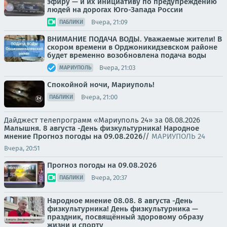
эфиру — и их инициативу по предупреждению
людей на дорогах Юго-Запада России
Вчера, 21:09
ПАБЛИКИ
ВНИМАНИЕ ПОДАЧА ВОДЫ. Уважаемые жители! В
скором времени в Орджоникидзевском районе
будет временно возобновлена подача воды
Вчера, 21:03
МАРИУПОЛЬ
Спокойной ночи, Мариуполь!
Вчера, 21:00
ПАБЛИКИ
Дайджест телепрограмм «Мариуполь 24» за 08.08.2026
Малышня.
8 августа -День физкультурника! Народное
мнение
Прогноз погоды на 09.08.2026
//
МАРИУПОЛЬ 24
Вчера, 20:51
Прогноз погоды на 09.08.2026
Вчера, 20:37
ПАБЛИКИ
Народное мнение 08.08. 8 августа -День
физкультурника! День физкультурника —
праздник, посвящённый здоровому образу
жизни и спорту