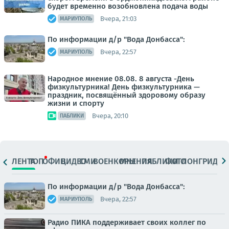
будет временно возобновлена подача воды
Вчера, 21:03
МАРИУПОЛЬ
По информации д/р "Вода Донбасса":
Вчера, 22:57
МАРИУПОЛЬ
Народное мнение 08.08. 8 августа -День
физкультурника! День физкультурника —
праздник, посвящённый здоровому образу
жизни и спорту
Вчера, 20:10
ПАБЛИКИ
ЛЕНТА
ТОП
ОФИЦ.
ВИДЕО
СМИ
ВОЕНКОРЫ
МНЕНИЯ
ПАБЛИКИ
ФОТО
ЛОНГРИДЫ
По информации д/р "Вода Донбасса":
Вчера, 22:57
МАРИУПОЛЬ
Радио ПИКА поддерживает своих коллег по