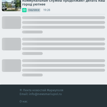
Коммунальные службы продолжают делать наш
город уютнее
19:28
ПАБЛИКИ
© Лента новостей Мариуполя
Email:
info@newsmariupol.ru
О нас