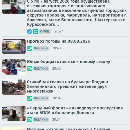
С 5 по 7 августа 2026 года осуществлена
выездная торговля с использованием
автомагазинов в населенных пунктах городских
округов Горловка, Мариуполь, на территории г.
Авдеевка, также Волновахского, Шахтерского и
Кураховского...
20:47
ОФИЦ.
Прогноз погоды на 08.08.2026
20:43
ПАБЛИКИ
Юные борцы готовятся к новому сезону
20:43
ПАБЛИКИ
Стихийная свалка на бульваре Богдана
Хмельницкого тревожит жителей двух
многоэтажек
20:34
ПАБЛИКИ
«Народный фронт» ликвидирует последствия
атаки БПЛА в больнице Донецка
20:34
ПАБЛИКИ
История, которую сохраняют: в Сартане