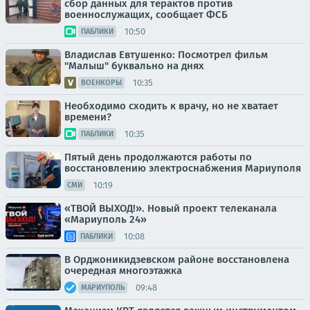
сбор данных для терактов против
военнослужащих, сообщает ФСБ
10:50
ПАБЛИКИ
Владислав Евтушенко: Посмотрел фильм
"Малыш" буквально на днях
10:35
ВОЕНКОРЫ
Необходимо сходить к врачу, но не хватает
времени?
10:35
ПАБЛИКИ
Пятый день продолжаются работы по
восстановлению электроснабжения Мариуполя
10:19
СМИ
«ТВОЙ ВЫХОД!». Новый проект телеканала
«Мариуполь 24»
10:08
ПАБЛИКИ
В Орджоникидзевском районе восстановлена
очередная многоэтажка
09:48
МАРИУПОЛЬ