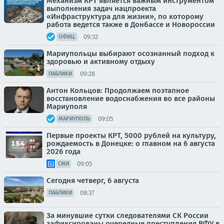
Механизм КРТ является важным инструментом
выполнения задач нацпроекта
«Инфраструктура для жизни», по которому
работа ведется также в Донбассе и Новороссии
09:32
ОФИЦ.
Мариупольцы выбирают осознанный подход к
здоровью и активному отдыху
09:28
ПАБЛИКИ
Антон Кольцов: Продолжаем поэтапное
восстановление водоснабжения во все районы
Мариуполя
09:05
МАРИУПОЛЬ
Первые проекты КРТ, 5000 рублей на культуру,
рождаемость в Донецке: о главном на 6 августа
2026 года
09:05
СМИ
Сегодня четверг, 6 августа
08:37
ПАБЛИКИ
За минувшие сутки следователями СК России
зафиксированы очередные преступления ВФУ в