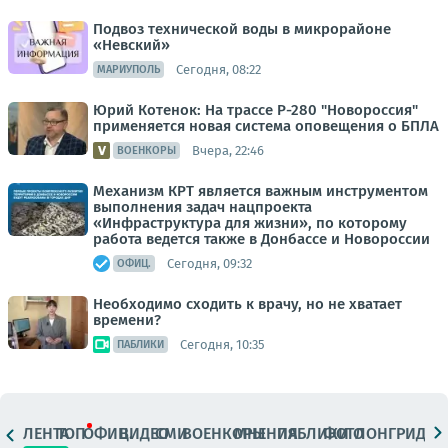
Подвоз технической воды в микрорайоне
«Невский»
Сегодня, 08:22
МАРИУПОЛЬ
Юрий Котенок: На трассе Р-280 "Новороссия"
применяется новая система оповещения о БПЛА
Вчера, 22:46
ВОЕНКОРЫ
Механизм КРТ является важным инструментом
выполнения задач нацпроекта
«Инфраструктура для жизни», по которому
работа ведется также в Донбассе и Новороссии
Сегодня, 09:32
ОФИЦ.
Необходимо сходить к врачу, но не хватает
времени?
Сегодня, 10:35
ПАБЛИКИ
ЛЕНТА
ТОП
ОФИЦ.
ВИДЕО
СМИ
ВОЕНКОРЫ
МНЕНИЯ
ПАБЛИКИ
ФОТО
ЛОНГРИДЫ