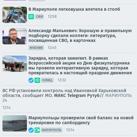
В Мариуполе легковушка влетела в столб
12:58
СМИ
Александр Малькевич: Хорошую и правильную
подборку сделали коллеги: литература,
посвященная СВО, в карточках
12:45
МНЕНИЯ
Зарядка, которая зажигает. В рамках
Всероссийской акции ко Дню физкультурника
мы провели интерактивную зарядку, которая
превратилась в настоящий праздник движения
12:32
ОФИЦ.
ВС РФ установили контроль над Ивановкой Харьковской
области, сообщает МО.
МАКС
Telegram
Рутуб
//
МАРИУПОЛЬ
24
12:14
Мариупольцы проверили свой баланс на новой
тренировке по сапбордингу
12:14
МАРИУПОЛЬ