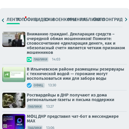
ЛЕНТА
ТОП
ОФИЦ.
ВИДЕО
СМИ
ВОЕНКОРЫ
МНЕНИЯ
ПАБЛИКИ
ФОТО
ЛОНГРИДЫ
Вниманию граждан!. Декларация средств –
очередной обман мошенников! Помните:
словосочетание «декларация денег», как и
«безопасный счет» является четким признаком
мошенников
14:03
ПАБЛИКИ
В Ильичевском районе размещены резервуары
с технической водой — горожане могут
воспользоваться ими для забора воды
13:30
ОФИЦ.
Росгвардейцы в ДНР получают из дома
региональные газеты и письма поддержки
13:27
ПАБЛИКИ
МФЦ ДНР представил чат-бот в мессенджере
MAX
13:06
ПАБЛИКИ