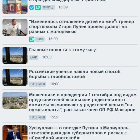
16:09
ОФИЦ.
“Изменилось отношение детей ко мне”: тренер
спортшколы Игорь Лунев провел диалог на
равных с молодежью
16:09
СМИ
Главные новости к этому часу
16:00
СМИ
Российские ученые нашли новый способ
борьбы с глиобластомой
16:00
ПАБЛИКИ
Мошенники в преддверии 1 сентября под видом
представителей школы или родительского
комитета выманивают у родителей деньги "на
нужды класса", рассказал член ОП РФ Машаров
15:27
ПАБЛИКИ
Хуснуллин — о поездке Путина в Мариуполь,
«светофорах» для губернаторов и рисках с
«Семейной ипотекой»: