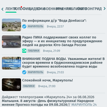
ЛЕНТА
ТОП
ОФИЦ.
ВИДЕО
СМИ
ВОЕНКОРЫ
МНЕНИЯ
ПАБЛИКИ
ФОТО
ЛОНГРИДЫ
По информации д/р "Вода Донбасса":
Вчера, 22:57
МАРИУПОЛЬ
Радио ПИКА поддерживает своих коллег по
эфиру — и их инициативу по предупреждению
людей на дорогах Юго-Запада России
Вчера, 21:09
ПАБЛИКИ
ВНИМАНИЕ ПОДАЧА ВОДЫ. Уважаемые жители! В
скором времени в Орджоникидзевском районе
будет временно возобновлена подача воды
Вчера, 21:03
МАРИУПОЛЬ
Спокойной ночи, Мариуполь!
Вчера, 21:00
ПАБЛИКИ
Дайджест телепрограмм «Мариуполь 24» за 08.08.2026
Малышня.
8 августа -День физкультурника! Народное
мнение
Прогноз погоды на 09.08.2026
//
МАРИУПОЛЬ 24