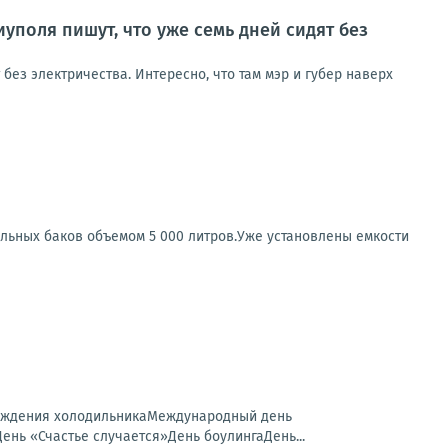
оля пишут, что уже семь дней сидят без
ез электричества. Интересно, что там мэр и губер наверх
льных баков объемом 5 000 литров.Уже установлены емкости
рождения холодильникаМеждународный день
ь «Счастье случается»День боулингаДень...