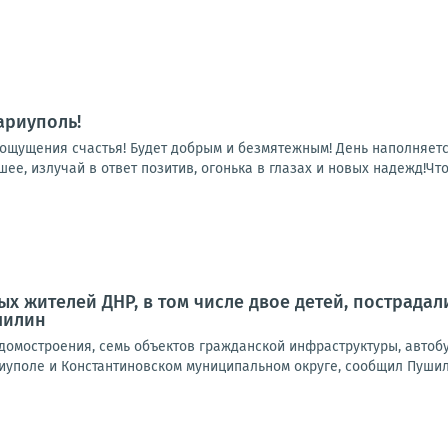
ариуполь!
с ощущения счастья! Будет добрым и безмятежным! День наполняет
ее, излучай в ответ позитив, огонька в глазах и новых надежд!Чтоб
х жителей ДНР, в том числе двое детей, пострадали
шилин
омостроения, семь объектов гражданской инфраструктуры, автобу
иуполе и Константиновском муниципальном округе, сообщил Пушили