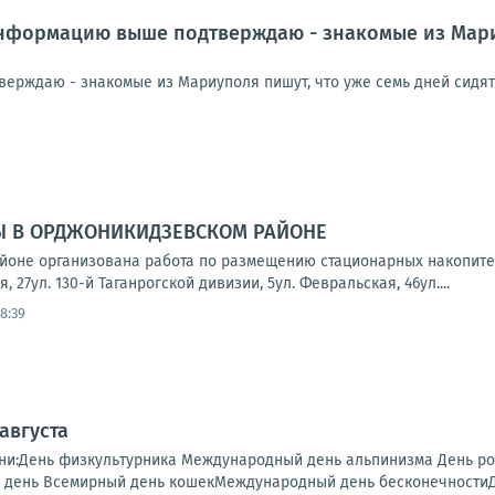
формацию выше подтверждаю - знакомые из Мариуп
рждаю - знакомые из Мариуполя пишут, что уже семь дней сидят б
Ы В ОРДЖОНИКИДЗЕВСКОМ РАЙОНЕ
йоне организована работа по размещению стационарных накопите
, 27ул. 130-й Таганрогской дивизии, 5ул. Февральская, 46ул....
8:39
 августа
дни:День физкультурника Международный день альпинизма День 
день Всемирный день кошекМеждународный день бесконечностиДен