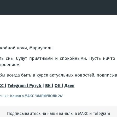
койной ночи, Мариуполь!
ть сны будут приятными и спокойными. Пусть ничто
троением.
бы всегда быть в курсе актуальных новостей, подписы
С |
Telegram |
Рутуб |
ВК |
OK |
Дзен
очник:
Канал в МАКС "МАРИУПОЛЬ 24"
Подписывайтесь на наши каналы в МАКС и Telegram