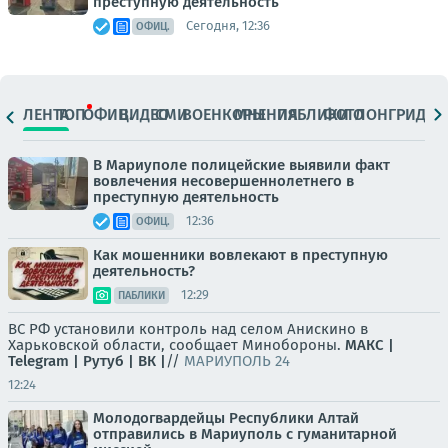
преступную деятельность
Сегодня, 12:36
ОФИЦ.
ЛЕНТА
ТОП
ОФИЦ.
ВИДЕО
СМИ
ВОЕНКОРЫ
МНЕНИЯ
ПАБЛИКИ
ФОТО
ЛОНГРИДЫ
В Мариуполе полицейские выявили факт
вовлечения несовершеннолетнего в
преступную деятельность
12:36
ОФИЦ.
Как мошенники вовлекают в преступную
деятельность?
12:29
ПАБЛИКИ
ВС РФ установили контроль над селом Анискино в
Харьковской области, сообщает Минобороны.
МАКС |
Telegram |
Рутуб |
ВК |
//
МАРИУПОЛЬ 24
12:24
Молодогвардейцы Республики Алтай
отправились в Мариуполь с гуманитарной