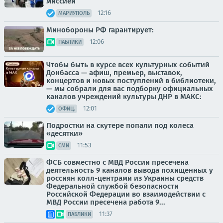
миссией
12:16
МАРИУПОЛЬ
Минобороны РФ гарантирует:
12:06
ПАБЛИКИ
Чтобы быть в курсе всех культурных событий
Донбасса — афиш, премьер, выставок,
концертов и новых поступлений в библиотеки,
— мы собрали для вас подборку официальных
каналов учреждений культуры ДНР в МАКС:
12:01
ОФИЦ.
Подростки на скутере попали под колеса
«десятки»
11:53
СМИ
ФСБ совместно с МВД России пресечена
деятельность 9 каналов вывода похищенных у
россиян колл-центрами из Украины средств
Федеральной службой безопасности
Российской Федерации во взаимодействии с
МВД России пресечена работа 9...
11:37
ПАБЛИКИ