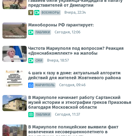
Гавайев били украинца-кандидата в палату
представителей от Демпартии
Вчера, 22:34
ВОЕНКОРЫ
Минобороны РФ гарантирует:
Сегодня, 12:06
ПАБЛИКИ
Чистота Мариуполя под вопросом? Реакция
«Донснабкомплект» на жалобы
Вчера, 18:57
СМИ
4 шага к газу в доме: актуальный алгоритм
действий для жителей Жовтневого района
Сегодня, 09:46
МАРИУПОЛЬ
В Мариуполе начинает работу Сартанский
музей истории и этнографии греков Приазовья
благодаря Московской области
Сегодня, 11:37
ПАБЛИКИ
В Мариуполе полицейские выявили факт
вовлечения несовершеннолетнего в