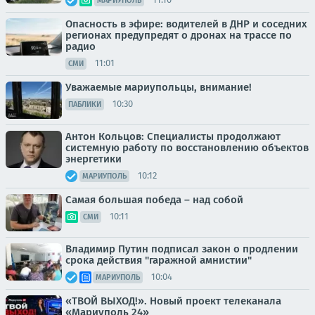
МАРИУПОЛЬ
Опасность в эфире: водителей в ДНР и соседних
регионах предупредят о дронах на трассе по
радио
11:01
СМИ
Уважаемые мариупольцы, внимание!
10:30
ПАБЛИКИ
Антон Кольцов: Специалисты продолжают
системную работу по восстановлению объектов
энергетики
10:12
МАРИУПОЛЬ
Самая большая победа – над собой
10:11
СМИ
Владимир Путин подписал закон о продлении
срока действия "гаражной амнистии"
10:04
МАРИУПОЛЬ
«ТВОЙ ВЫХОД!». Новый проект телеканала
«Мариуполь 24»