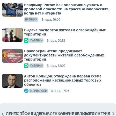
Владимир Рогов: Как оперативно узнать о
дроновой опасности на трассе «Новороссия»,
когда нет интернета
Вчера, 20:00
ПАБЛИКИ
Выдача паспортов жителям освобождённых
территорий
Вчера, 20:32
ПАБЛИКИ
Правоохранители продолжают
документировать жителей освобожденных
территорий
Вчера, 18:02
ПАБЛИКИ
Антон Кольцов: Утверждена первая схема
расположения нестационарных торговых
объектов
Вчера, 17:05
МАРИУПОЛЬ
ЛЕНТА
ТОП
ОФИЦ.
ВИДЕО
СМИ
ВОЕНКОРЫ
МНЕНИЯ
ПАБЛИКИ
ФОТО
ЛОНГРИДЫ