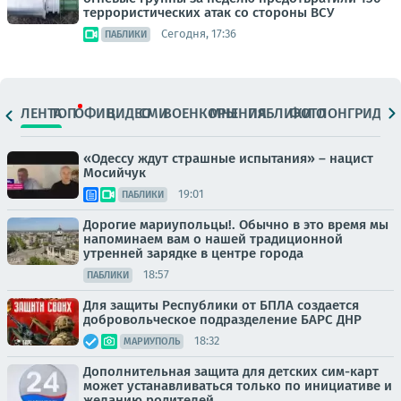
террористических атак со стороны ВСУ
Сегодня, 17:36
ПАБЛИКИ
ЛЕНТА
ТОП
ОФИЦ.
ВИДЕО
СМИ
ВОЕНКОРЫ
МНЕНИЯ
ПАБЛИКИ
ФОТО
ЛОНГРИДЫ
«Одессу ждут страшные испытания» – нацист
Мосийчук
19:01
ПАБЛИКИ
Дорогие мариупольцы!. Обычно в это время мы
напоминаем вам о нашей традиционной
утренней зарядке в центре города
18:57
ПАБЛИКИ
Для защиты Республики от БПЛА создается
добровольческое подразделение БАРС ДНР
18:32
МАРИУПОЛЬ
Дополнительная защита для детских сим-карт
может устанавливаться только по инициативе и
желанию родителей