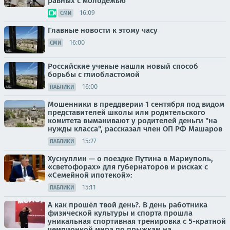
равных с молодежью
16:09
СМИ
Главные новости к этому часу
16:00
СМИ
Российские ученые нашли новый способ
борьбы с глиобластомой
16:00
ПАБЛИКИ
Мошенники в преддверии 1 сентября под видом
представителей школы или родительского
комитета выманивают у родителей деньги "на
нужды класса", рассказал член ОП РФ Машаров
15:27
ПАБЛИКИ
Хуснуллин — о поездке Путина в Мариуполь,
«светофорах» для губернаторов и рисках с
«Семейной ипотекой»:
15:11
ПАБЛИКИ
А как прошёл твой день?. В день работника
физической культуры и спорта прошла
уникальная спортивная тренировка с 5-кратной
чемпионкой мира по прыжкам на