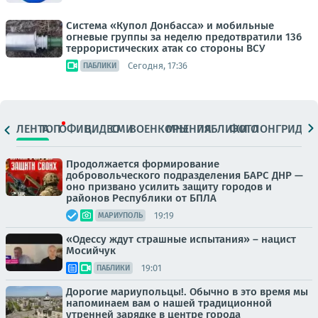
Система «Купол Донбасса» и мобильные
огневые группы за неделю предотвратили 136
террористических атак со стороны ВСУ
Сегодня, 17:36
ПАБЛИКИ
ЛЕНТА
ТОП
ОФИЦ.
ВИДЕО
СМИ
ВОЕНКОРЫ
МНЕНИЯ
ПАБЛИКИ
ФОТО
ЛОНГРИДЫ
Продолжается формирование
добровольческого подразделения БАРС ДНР —
оно призвано усилить защиту городов и
районов Республики от БПЛА
19:19
МАРИУПОЛЬ
«Одессу ждут страшные испытания» – нацист
Мосийчук
19:01
ПАБЛИКИ
Дорогие мариупольцы!. Обычно в это время мы
напоминаем вам о нашей традиционной
утренней зарядке в центре города