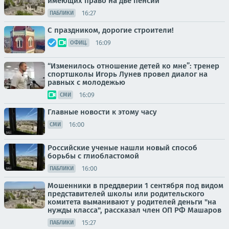
имеющих право на две пенсии
16:27
ПАБЛИКИ
С праздником, дорогие строители!
16:09
ОФИЦ.
“Изменилось отношение детей ко мне”: тренер
спортшколы Игорь Лунев провел диалог на
равных с молодежью
16:09
СМИ
Главные новости к этому часу
16:00
СМИ
Российские ученые нашли новый способ
борьбы с глиобластомой
16:00
ПАБЛИКИ
Мошенники в преддверии 1 сентября под видом
представителей школы или родительского
комитета выманивают у родителей деньги "на
нужды класса", рассказал член ОП РФ Машаров
15:27
ПАБЛИКИ