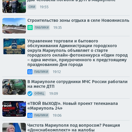
19:55
СМИ
Строительство зоны отдыха в селе Новоянисоль
19:35
ПАБЛИКИ
Управление торговли и бытового
обслуживания Администрации городского
округа Мариуполь объявляет о старте
городского онлайн-фотоконкурса «Один город
– одна мечта», приуроченного к предстоящему
празднованию Дня города
19:12
ПАБЛИКИ
В Мариуполе сотрудники МЧС России работали
на месте ДТП
19:09
ОФИЦ.
«ТВОЙ ВЫХОД!». Новый проект телеканала
«Мариуполь 24»
19:06
ПАБЛИКИ
Чистота Мариуполя под вопросом? Реакция
«Донснабкомплект» на жалобы